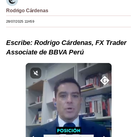
Moda
Rodrigo Cárdenas
Estilos
28/07/2025 11H59
Mundo
Escribe: Rodrigo Cárdenas, FX Trader
EEUU
Associate de BBVA Perú
México
España
Internacional
Tecnología
Club del Suscriptor
Mix
G de Gestión