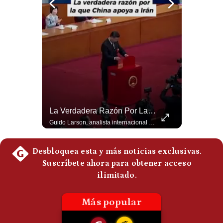
Notas Contratadas
Podcast
Gestión TV
Videos
Fotogalerías
La Frontera Española Colapsa ¿Qué Está Pasando En Ceuta? | Gestión Mundo
La Verdadera Razón Por La Que China Apoya A Irán | Gestión Mundo
La madrugada del 30 de julio de 2026 marcó un antes y un después en el Estrecho de Gibraltar. En cuestión de horas, cerca de 72.000 migrantes marroquíes ingresaron al territorio español de Ceuta, desbordando por completo a una ciudad de apenas 85.000 habitantes. En este video, explicamos los detalles de la emergencia humana y las ramificaciones geopolíticas del conflicto: la trampa de los rumores en redes sociales, el rol de Marruecos, el acercamiento de España a Argelia y la respuesta de la Unión Europea ante las amenazas de suspensión del Tratado Schengen. #Ceuta #España #Marruecos #Geopolitica #PedroSanchez #NoticiasInternacionales #Schengen #Europa #CrisisMigratoria 👉 Suscríbete y activa la campana para no perderte nuestro análisis diario. 🌎 Síguenos en nuestras redes sociales: 📌 Web oficial: https://gestion.pe/mundo/ 📌 LinkedIn: http://bit.ly/3HYIET0 📌 X (Twitter): http://bit.ly/4noZtX9 📌 TikTok: http://bit.ly/4evB6TO
Guido Larson, analista internacional explica que la guerra no puede entenderse únicamente como un enfrentamiento entre Estados Unidos e Irán, sino también dentro de la competencia global entre Washington y Pekín. El analista sostiene que China mantiene su relación petrolera con Irán y que le interesa que Estados Unidos consuma recursos y pierda influencia. 🚀 ¿Quieres entender el mundo sin ruido? Únete a nuestra comunidad y forma parte del cambio. #GestiónNewsroomLive #NoticiasGlobales #AnálisisGeopolítico #EconomíaMundial #IA #Geopolítica #LatinosEnUSA #NoticiasEnEspañol 👉 Suscríbete y activa la campana para no perderte nuestro análisis diario. 🌎 Síguenos en nuestras redes sociales: 📌 Web oficial: https://gestion.pe/mundo/ 📌 LinkedIn: http://bit.ly/3HYIET0 📌 X (Twitter): http://bit.ly/4noZtX9 📌 TikTok: http://bit.ly/4evB6TO
gestion.pe
¿quiénes
Somos?
Términos
Y
Condiciones
Política
De
Privacidad