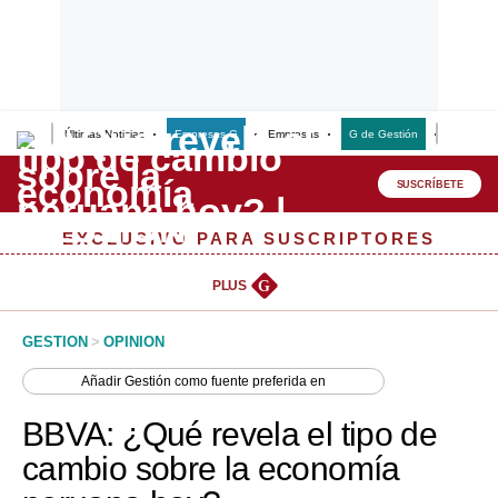
Últimas Noticias
Empresas G
Empresas
G de Gestión
Finanzas
Lo último
Peru Quiosco
SUSCRÍBETE
Portada
EXCLUSIVO PARA SUSCRIPTORES
Empresas
PLUS
G
Management & Empleo
GESTION
>
OPINION
Economía
Añadir
Gestión
como fuente preferida en
Mercados
BBVA: ¿Qué revela el tipo de
Perú
cambio sobre la economía
Política