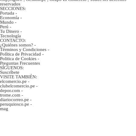
reservados
SECCIONES:
Portada
-
Economía
-
Mundo
-
Perú
-
Tu Dinero
-
Tecnología
CONTACTO:
¿Quiénes somos?
-
Términos y Condiciones
-
Política de Privacidad
-
Politica de Cookies
-
Preguntas Frecuentes
SÍGUENOS:
Suscríbete
VISITE TAMBIÉN:
elcomercio.pe
-
clubelcomercio.pe
-
depor.com
-
trome.com
-
diariocorreo.pe
-
peruquiosco.pe
-
mag