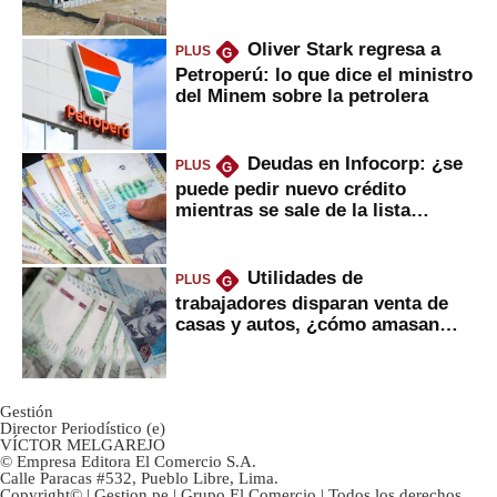
gobierno
Oliver Stark regresa a
PLUS
G
Petroperú: lo que dice el ministro
del Minem sobre la petrolera
Deudas en Infocorp: ¿se
PLUS
G
puede pedir nuevo crédito
mientras se sale de la lista
negra?
Utilidades de
PLUS
G
trabajadores disparan venta de
casas y autos, ¿cómo amasan
tanta liquidez?
Gestión
Director Periodístico (e)
VÍCTOR MELGAREJO
© Empresa Editora El Comercio S.A.
Calle Paracas #532, Pueblo Libre, Lima.
Copyright© | Gestion.pe | Grupo El Comercio | Todos los derechos