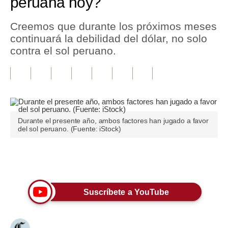
peruana hoy?
Tu Dinero
Creemos que durante los próximos meses
continuará la debilidad del dólar, no solo
Finanzas Personales
contra el sol peruano.
Inmobiliarias
Plus G
Opinión
Durante el presente año, ambos factores han jugado a favor
Editorial
del sol peruano. (Fuente: iStock)
Pregunta de hoy
Únete a nuestro canal
Blogs
Tendencias
Suscríbete a YouTube
Lujo
Viajes