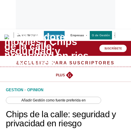
Últimas Noticias
Empresas G
Empresas
G de Gestión
Finanzas
Lo último
Peru Quiosco
SUSCRÍBETE
Portada
EXCLUSIVO PARA SUSCRIPTORES
Empresas
PLUS
G
Management & Empleo
GESTION
>
OPINION
Economía
Añadir
Gestión
como fuente preferida en
Mercados
Chips de la calle: seguridad y
Perú
privacidad en riesgo
Política