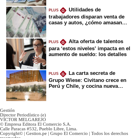
Utilidades de
PLUS
G
trabajadores disparan venta de
casas y autos, ¿cómo amasan
tanta liquidez?
Alta oferta de talentos
PLUS
G
para ‘estos niveles’ impacta en el
aumento de sueldo: los detalles
La carta secreta de
PLUS
G
Grupo Wiese: Civitano crece en
Perú y Chile, y cocina nueva
marca
Gestión
Director Periodístico (e)
VÍCTOR MELGAREJO
© Empresa Editora El Comercio S.A.
Calle Paracas #532, Pueblo Libre, Lima.
Copyright© | Gestion.pe | Grupo El Comercio | Todos los derechos
reservados