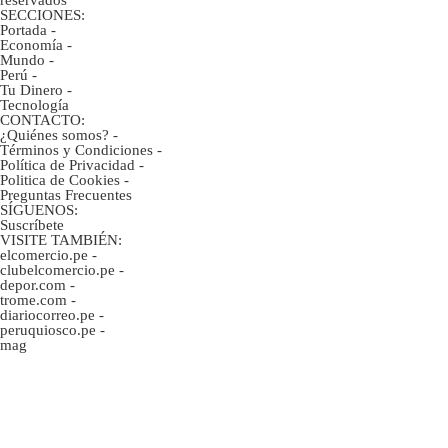
SECCIONES:
Portada
-
Economía
-
Mundo
-
Perú
-
Tu Dinero
-
Tecnología
CONTACTO:
¿Quiénes somos?
-
Términos y Condiciones
-
Política de Privacidad
-
Politica de Cookies
-
Preguntas Frecuentes
SÍGUENOS:
Suscríbete
VISITE TAMBIÉN:
elcomercio.pe
-
clubelcomercio.pe
-
depor.com
-
trome.com
-
diariocorreo.pe
-
peruquiosco.pe
-
mag