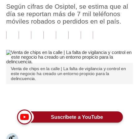
Según cifras de Osiptel, se estima que al
Tu Dinero
día se reportan más de 7 mil teléfonos
móviles robados o perdidos en el país.
Finanzas Personales
Inmobiliarias
Plus G
Opinión
Venta de chips en la calle | La falta de vigilancia y control en
este negocio ha creado un entorno propicio para la
Editorial
delincuencia.
Pregunta de hoy
Únete a nuestro canal
Blogs
Tendencias
Suscríbete a YouTube
Lujo
Viajes