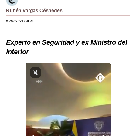
Moda
Rubén Vargas Céspedes
Estilos
05/07/2023 04H45
Mundo
Experto en Seguridad y ex Ministro del
EEUU
Interior
México
España
Internacional
Tecnología
Club del Suscriptor
Mix
G de Gestión