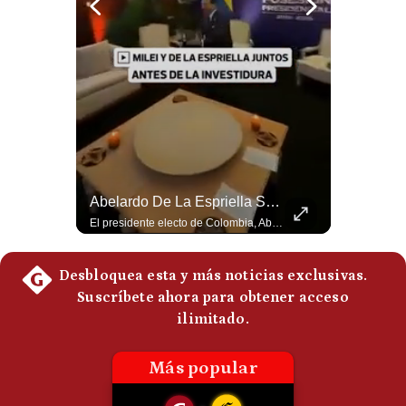
Notas Contratadas
Podcast
Gestión TV
Videos
Fotogalerías
La Guerra De EE.UU. Estaría Beneficiando A China | Gestión Mundo
Abelardo De La Espriella Se Reúne Con Javier Milei En Cali | Gestión Mundo
El analista internacional Guido Larson cuestiona la estrategia comercial estadounidense. Menciona los aranceles impuestos incluso a países latinoamericanos y contrasta esa política con el avance de China. Además, señala que Pekín controla aproximadamente el 90% del mercado de tierras raras y concluye con una paradoja: el conflicto iniciado por Washington estaría beneficiando indirectamente a uno de sus principales competidores. 🚀 ¿Quieres entender el mundo sin ruido? Únete a nuestra comunidad y forma parte del cambio. #GestiónNewsroomLive #NoticiasGlobales #AnálisisGeopolítico #EconomíaMundial #IA #Geopolítica #LatinosEnUSA #NoticiasEnEspañol 👉 Suscríbete y activa la campana para no perderte nuestro análisis diario. 🌎 Síguenos en nuestras redes sociales: 📌 Web oficial: https://gestion.pe/mundo/ 📌 LinkedIn: http://bit.ly/3HYIET0 📌 X (Twitter): http://bit.ly/4noZtX9 📌 TikTok: http://bit.ly/4evB6TO
El presidente electo de Colombia, Abelardo de la Espriella, sostuvo una reunión bilateral en Cali con el mandatario argentino Javier Milei. El encuentro se dio pocas horas antes de la ceremonia de investidura presidencial para el periodo 2026-2030, marcando el inicio de una nueva alianza estratégica regional. #DeLaEspriella #JavierMilei #Colombia #Argentina #PoliticaLatina #Shorts 👉 Suscríbete y activa la campana para no perderte nuestro análisis diario. 🌎 Síguenos en nuestras redes sociales: 📌 Web oficial: https://gestion.pe/mundo/ 📌 LinkedIn: http://bit.ly/3HYIET0 📌 X (Twitter): http://bit.ly/4noZtX9 📌 TikTok: http://bit.ly/4evB6TO
gestion.pe
¿quiénes
Somos?
Términos
Y
Condiciones
Política
De
Privacidad