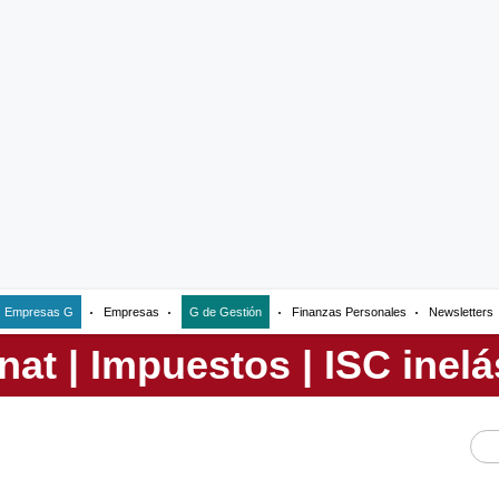
Empresas G
Empresas
G de Gestión
Finanzas Personales
Newsletters