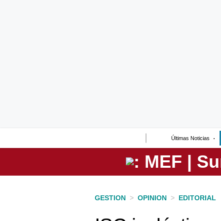
Lo último
Peru Quiosco
Portada
Empresas
Management & Empleo
Economía
Últimas Noticias
Mercados
Perú
Política
GESTION
>
OPINION
>
EDITORIAL
Tu Dinero