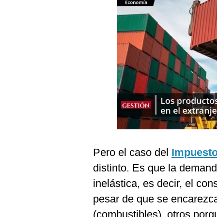
Podcast
Gestión TV
Videos
Fotogalerías
gestion.pe
¿quiénes
Somos?
Términos
Pero el caso del
Impuesto
Y
Condiciones
distinto. Es que la deman
Política
inelástica, es decir, el c
De
Privacidad
pesar de que se encarezc
Politica
(combustibles), otros porq