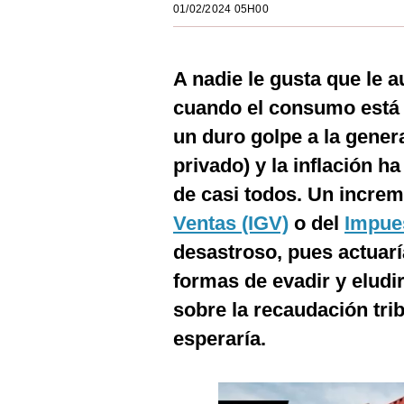
01/02/2024 05H00
Estilos
Mundo
A nadie le gusta que le 
EEUU
cuando el consumo está 
México
un duro golpe a la gener
privado) y la inflación h
España
de casi todos. Un incre
Internacional
Ventas (IGV)
o del
Impues
Tecnología
desastroso, pues actuar
Club del Suscriptor
formas de evadir y eludi
sobre la recaudación trib
Mix
esperaría.
G de Gestión
Notas Contratadas