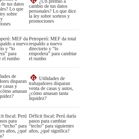
G
¿Un premio a
cambio de tus datos
personales? Lo que dice
la ley sobre sorteos y
promociones
Petroperú: MEF da total
respaldo a nuevo
directorio y “lo
empodera” para cambiar
el rumbo
G
Utilidades de
trabajadores disparan
venta de casas y autos,
¿cómo amasan tanta
liquidez?
Déficit fiscal: Perú daría
pasos para cambiar
“techo” para siguientes
años, ¿qué significa?