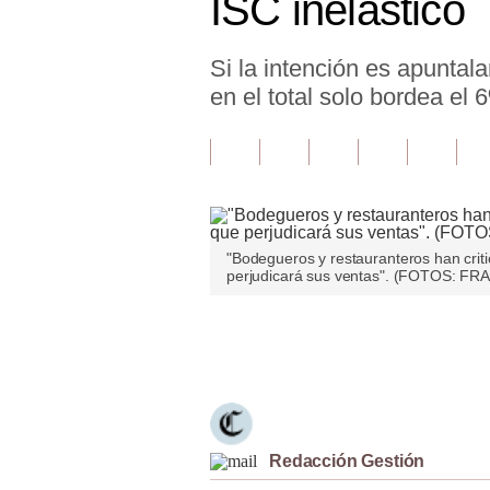
ISC inelástico
Finanzas Personales
Si la intención es apuntal
Inmobiliarias
en el total solo bordea el 
Plus G
Opinión
Editorial
Pregunta de hoy
"Bodegueros y restauranteros han crit
perjudicará sus ventas". (FOTOS: F
Blogs
Tendencias
Únete a nuestro canal
Lujo
Viajes
Redacción Gestión
Moda