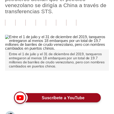
venezolano se dirigía a China a través de
Tu Dinero
transferencias STS.
Finanzas Personales
Inmobiliarias
Plus G
Opinión
Entre el 1 de julio y el 31 de diciembre del 2019, tanqueros
entregaron al menos 18 embarques por un total de 19.7
Editorial
millones de barriles de crudo venezolano, pero con nombres
cambiados en puertos chinos.
Pregunta de hoy
Blogs
Únete a nuestro canal
Tendencias
Suscríbete a YouTube
Lujo
Viajes