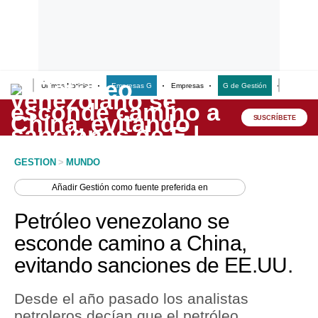
Últimas Noticias
Empresas G
Empresas
G de Gestión
Finanzas
Lo último
Peru Quiosco
SUSCRÍBETE
Portada
GESTION
>
MUNDO
Empresas
Añadir
Gestión
como fuente preferida en
Management & Empleo
Petróleo venezolano se
Economía
esconde camino a China,
evitando sanciones de EE.UU.
Mercados
Perú
Desde el año pasado los analistas
petroleros decían que el petróleo
Política