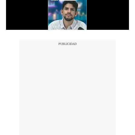
Notas Contratadas
Podcast
Gestión TV
Videos
Fotogalerías
gestion.pe
¿quiénes
Somos?
Términos
Y
Condiciones
Política
De
Privacidad