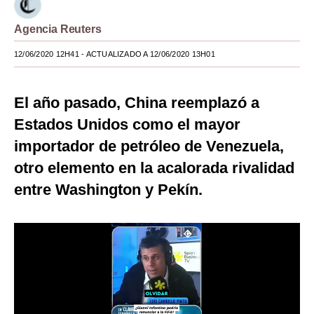
Moda
Agencia Reuters
Estilos
12/06/2020 12H41
- ACTUALIZADO A 12/06/2020 13H01
Mundo
El año pasado, China reemplazó a
EEUU
Estados Unidos como el mayor
México
importador de petróleo de Venezuela,
España
otro elemento en la acalorada rivalidad
entre Washington y Pekín.
Internacional
Tecnología
Club del Suscriptor
Mix
G de Gestión