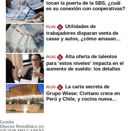
tocan la puerta de la SBS, ¿cuál
es su conexión con cooperativas?
Utilidades de
PLUS
G
trabajadores disparan venta de
casas y autos, ¿cómo amasan
tanta liquidez?
Alta oferta de talentos
PLUS
G
para ‘estos niveles’ impacta en el
aumento de sueldo: los detalles
La carta secreta de
PLUS
G
Grupo Wiese: Civitano crece en
Perú y Chile, y cocina nueva
marca
Gestión
Director Periodístico (e)
VÍCTOR MELGAREJO