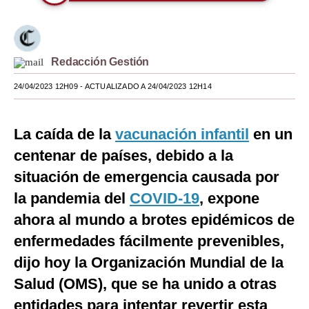
Moda
Estilos
Redacción Gestión
Mundo
24/04/2023 12H09
- ACTUALIZADO A 24/04/2023 12H14
EEUU
México
La caída de la
vacunación infantil
en un
centenar de países, debido a la
España
situación de emergencia causada por
Internacional
la pandemia del
COVID-19
, expone
Tecnología
ahora al mundo a brotes epidémicos de
enfermedades fácilmente prevenibles,
Club del Suscriptor
dijo hoy la Organización Mundial de la
Mix
Salud (OMS), que se ha unido a otras
G de Gestión
entidades para intentar revertir esta