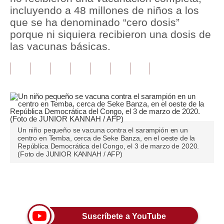
incluyendo a 48 millones de niños a los
Tu Dinero
que se ha denominado “cero dosis”
porque ni siquiera recibieron una dosis de
Finanzas Personales
las vacunas básicas.
Inmobiliarias
Plus G
Opinión
Editorial
Un niño pequeño se vacuna contra el sarampión en un
centro en Temba, cerca de Seke Banza, en el oeste de la
Pregunta de hoy
República Democrática del Congo, el 3 de marzo de 2020.
(Foto de JUNIOR KANNAH / AFP)
Blogs
Tendencias
Únete a nuestro canal
Lujo
Suscríbete a YouTube
Viajes