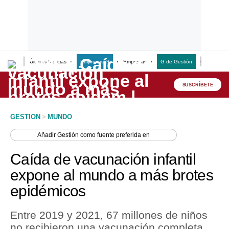
Últimas Noticias
Empresas G
Empresas
G de Gestión
Finanzas
Lo último
Peru Quiosco
SUSCRÍBETE
Portada
GESTION
>
MUNDO
Empresas
Añadir
Gestión
como fuente preferida en
Management & Empleo
Caída de vacunación infantil
Economía
expone al mundo a más brotes
epidémicos
Mercados
Perú
Entre 2019 y 2021, 67 millones de niños
no recibieron una vacunación completa,
Política