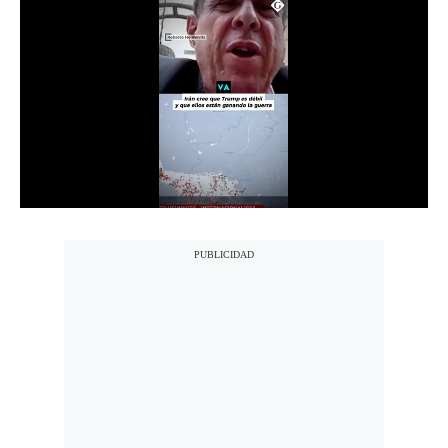
Notas Contratadas
Podcast
Gestión TV
Videos
Fotogalerías
gestion.pe
¿quiénes
Somos?
Términos
Y
Condiciones
Política
De
Privacidad