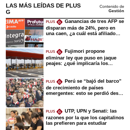
LAS MÁS LEÍDAS DE PLUS
Contenido de
G
Gestión
Ganancias de tres AFP se
PLUS
G
disparan más de 24%, pero en
una caen, ¿a cuál está afiliado
usted?
Fujimori propone
PLUS
G
eliminar ley que puso en jaque
peajes: ¿qué implicaría los
usuarios?
Perú se “bajó del barco”
PLUS
G
de crecimiento de países
emergentes: esto se perdió desde
2022
UTP, UPN y Senati: las
PLUS
G
razones por la que los capitalinos
las prefieren para estudiar