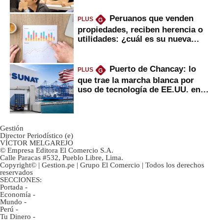
Peruanos que venden
PLUS
G
propiedades, reciben herencia o
utilidades: ¿cuál es su nueva
inversión clave?
Puerto de Chancay: lo
PLUS
G
que trae la marcha blanca por
uso de tecnología de EE.UU. en
mercancías
Gestión
Director Periodístico (e)
VÍCTOR MELGAREJO
© Empresa Editora El Comercio S.A.
Calle Paracas #532, Pueblo Libre, Lima.
Copyright© | Gestion.pe | Grupo El Comercio | Todos los derechos
reservados
SECCIONES:
Portada
-
Economía
-
Mundo
-
Perú
-
Tu Dinero
-