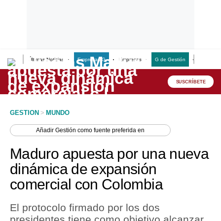
Últimas Noticias
Empresas G
Empresas
G de Gestión
Finanzas
Lo último
Peru Quiosco
SUSCRÍBETE
Portada
GESTION
>
MUNDO
Empresas
Añadir
Gestión
como fuente preferida en
Management & Empleo
Maduro apuesta por una nueva
Economía
dinámica de expansión
comercial con Colombia
Mercados
Perú
El protocolo firmado por los dos
presidentes tiene como objetivo alcanzar
Política