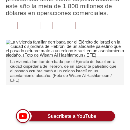
este año la meta de 1,800 millones de
Tu Dinero
dólares en operaciones comerciales.
Finanzas Personales
Inmobiliarias
Plus G
Opinión
La vivienda familiar derribada por el Ejército de Israel en la
ciudad cisjordana de Hebrón, de un atacante palestino que
Editorial
el pasado octubre mató a un colono israelí en un
asentamiento aledaño. (Foto de Wisam Al Hashlamoun /
EFE)
Pregunta de hoy
Blogs
Únete a nuestro canal
Tendencias
Lujo
Suscríbete a YouTube
Viajes