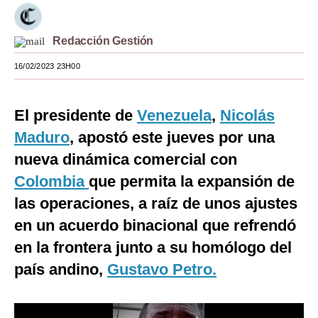
Moda
Redacción Gestión
Estilos
16/02/2023 23H00
Mundo
EEUU
El presidente de
Venezuela
,
Nicolás
Maduro
México
, apostó este jueves por una
nueva dinámica comercial con
España
Colombia
que permita la expansión de
Internacional
las operaciones, a raíz de unos ajustes
Tecnología
en un acuerdo binacional que refrendó
en la frontera junto a su homólogo del
Club del Suscriptor
país andino,
Gustavo Petro.
Mix
G de Gestión