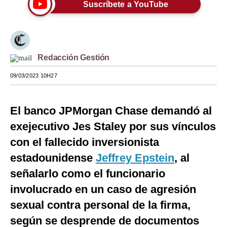
Suscríbete a YouTube
Moda
Estilos
Mundo
Redacción Gestión
EEUU
09/03/2023 10H27
México
El banco JPMorgan Chase demandó al
España
exejecutivo Jes Staley por sus vínculos
Internacional
con el fallecido inversionista
estadounidense
Jeffrey Epstein
, al
Tecnología
señalarlo como el funcionario
Club del Suscriptor
involucrado en un caso de agresión
Mix
sexual contra personal de la firma,
G de Gestión
según se desprende de documentos