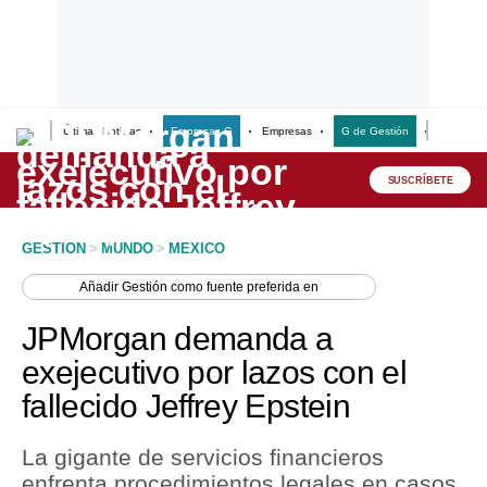
Últimas Noticias
Empresas G
Empresas
G de Gestión
Finanzas
Lo último
Peru Quiosco
SUSCRÍBETE
Portada
GESTION
>
MUNDO
>
MEXICO
Empresas
Añadir
Gestión
como fuente preferida en
Management & Empleo
JPMorgan demanda a
Economía
exejecutivo por lazos con el
fallecido Jeffrey Epstein
Mercados
Perú
La gigante de servicios financieros
enfrenta procedimientos legales en casos
Política