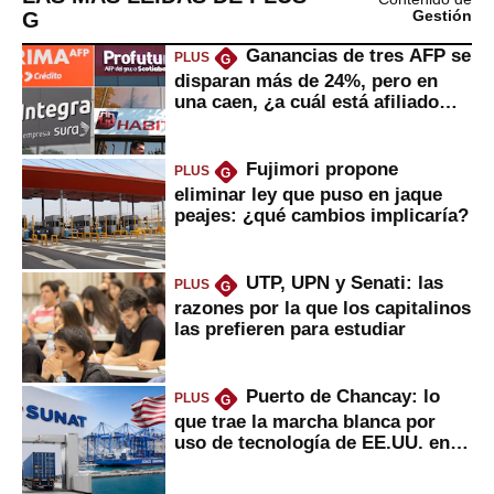
G
Gestión
Ganancias de tres AFP se
PLUS
G
disparan más de 24%, pero en
una caen, ¿a cuál está afiliado
usted?
Fujimori propone
PLUS
G
eliminar ley que puso en jaque
peajes: ¿qué cambios implicaría?
UTP, UPN y Senati: las
PLUS
G
razones por la que los capitalinos
las prefieren para estudiar
Puerto de Chancay: lo
PLUS
G
que trae la marcha blanca por
uso de tecnología de EE.UU. en
mercancías