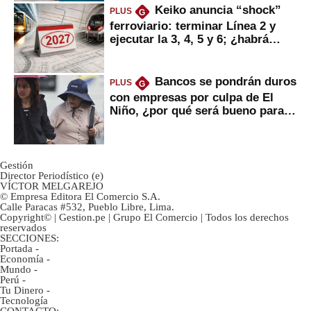
Keiko anuncia “shock”
PLUS
G
ferroviario: terminar Línea 2 y
ejecutar la 3, 4, 5 y 6; ¿habrá
avances?
Bancos se pondrán duros
PLUS
G
con empresas por culpa de El
Niño, ¿por qué será bueno para
ahorristas?
Gestión
Director Periodístico (e)
VÍCTOR MELGAREJO
© Empresa Editora El Comercio S.A.
Calle Paracas #532, Pueblo Libre, Lima.
Copyright© | Gestion.pe | Grupo El Comercio | Todos los derechos
reservados
SECCIONES:
Portada
-
Economía
-
Mundo
-
Perú
-
Tu Dinero
-
Tecnología
CONTACTO: