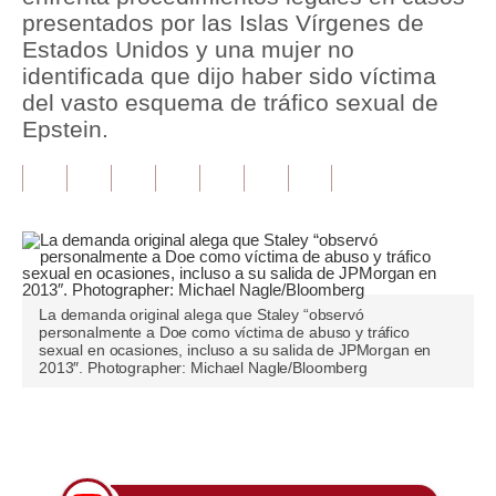
presentados por las Islas Vírgenes de
Tu Dinero
Estados Unidos y una mujer no
identificada que dijo haber sido víctima
Finanzas Personales
del vasto esquema de tráfico sexual de
Epstein.
Inmobiliarias
Plus G
Opinión
Editorial
Pregunta de hoy
La demanda original alega que Staley “observó
personalmente a Doe como víctima de abuso y tráfico
sexual en ocasiones, incluso a su salida de JPMorgan en
Blogs
2013″. Photographer: Michael Nagle/Bloomberg
Tendencias
Únete a nuestro canal
Lujo
Viajes