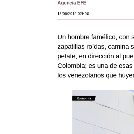
Agencia EFE
Estilos
18/06/2019 02H00
Mundo
EEUU
Un hombre famélico, con su
México
zapatillas roídas, camina 
España
petate, en dirección al p
Colombia; es una de esas 
Internacional
los venezolanos que huyen
Tecnología
Club del Suscriptor
Mix
G de Gestión
Notas Contratadas