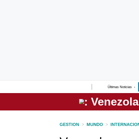
Lo último
Peru Quiosco
Portada
Empresas
Management & Empleo
Economía
Últimas Noticias
Mercados
Perú
Política
GESTION
>
MUNDO
>
INTERNACIO
Tu Dinero