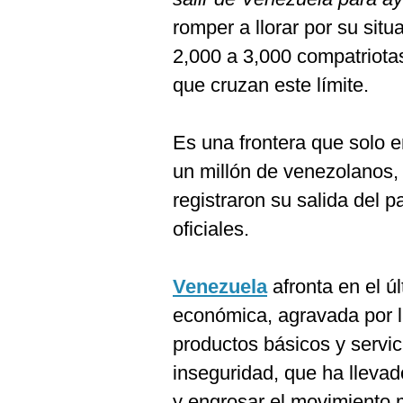
De
Cookies
romper a llorar por su sit
Preguntas
2,000 a 3,000 compatriotas
Frecuentes
que cruzan este límite.
Es una frontera que solo 
un millón de venezolanos,
registraron su salida del p
oficiales.
Venezuela
afronta en el ú
económica, agravada por 
productos básicos y servic
inseguridad, que ha llevad
y engrosar el movimiento 