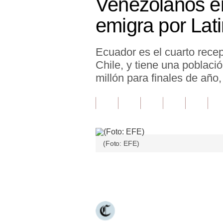
Venezolanos en
Finanzas Personales
emigra por Lat
Inmobiliarias
Ecuador es el cuarto rece
Plus G
Chile, y tiene una poblaci
Opinión
millón para finales de año,
Editorial
Pregunta de hoy
Blogs
(Foto: EFE)
Tendencias
Únete a nuestro canal
Lujo
Viajes
Moda