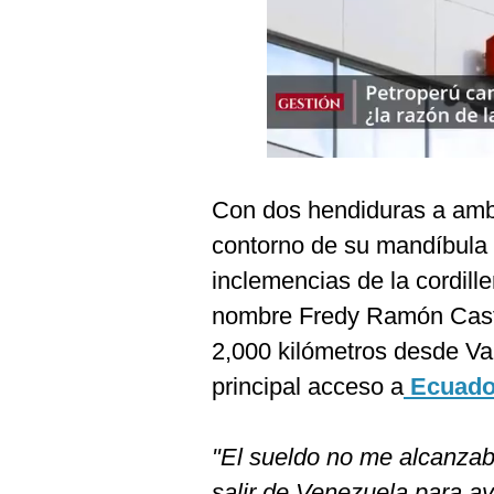
Podcast
Gestión TV
Videos
Fotogalerías
Con dos hendiduras a ambo
contorno de su mandíbula y
gestion.pe
inclemencias de la cordill
¿quiénes
Somos?
nombre Fredy Ramón Castil
Términos
2,000 kilómetros desde Va
Y
Condiciones
principal acceso a
Ecuado
Política
De
Privacidad
"El sueldo no me alcanzab
Politica
salir de Venezuela para 