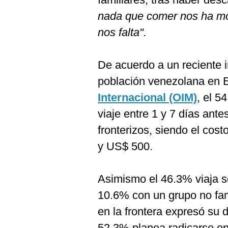
nada que comer nos ha mot
nos falta".
De acuerdo a un reciente i
población venezolana en 
Internacional (OIM)
, el 5
viaje entre 1 y 7 días ante
fronterizos, siendo el co
y US$ 500.
Asimismo el 46.3% viaja so
10.6% con un grupo no fam
en la frontera expresó su 
52.3% planea radicarse en