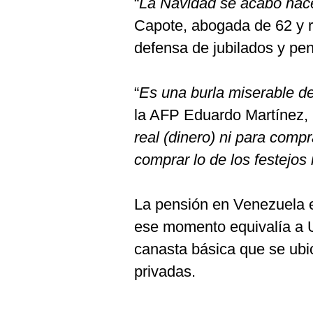
“
La Navidad se acabó hac
De
Cookies
Capote, abogada de 62 y r
Preguntas
defensa de jubilados y pe
Frecuentes
“
Es una burla miserable de
la AFP Eduardo Martínez, 
real (dinero) ni para comp
comprar lo de los festejos
La pensión en Venezuela 
ese momento equivalía a U
canasta básica que se ub
privadas.