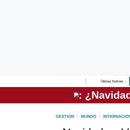
Lo último
Peru Quiosco
Portada
Empresas
Management & Empleo
Economía
Últimas Noticias
Mercados
Perú
Política
GESTION
>
MUNDO
>
INTERNACIO
Tu Dinero