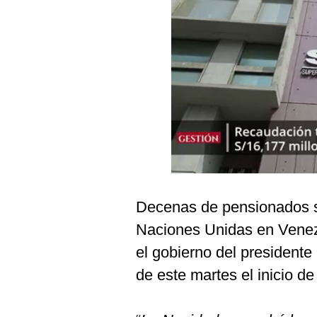
Podcast
Gestión TV
Videos
Fotogalerías
gestion.pe
¿quiénes
Somos?
Decenas de pensionados s
Términos
Naciones Unidas en Venez
Y
Condiciones
el gobierno del presidente
Política
de este martes el inicio d
De
Privacidad
Politica