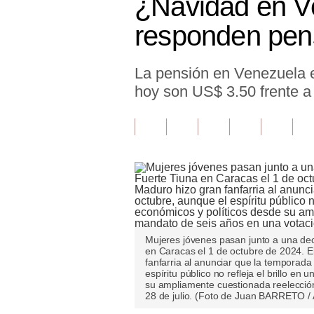
¿Navidad en Ve
Finanzas Personales
responden pen
Inmobiliarias
La pensión en Venezuela 
Plus G
hoy son US$ 3.50 frente a
Opinión
Editorial
Pregunta de hoy
Blogs
Tendencias
Mujeres jóvenes pasan junto a una dec
Lujo
en Caracas el 1 de octubre de 2024. E
fanfarria al anunciar que la temporada
Viajes
espíritu público no refleja el brillo en
su ampliamente cuestionada reelección
28 de julio. (Foto de Juan BARRETO /
Moda