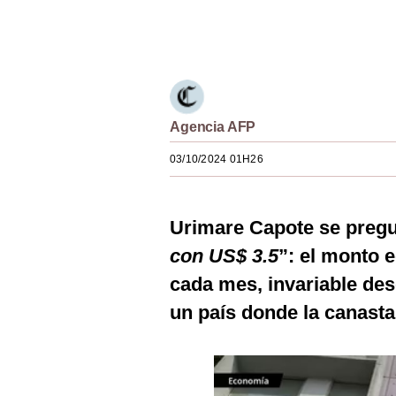
Estilos
Únete a nuestro canal
Mundo
EEUU
México
Agencia AFP
España
03/10/2024 01H26
Internacional
Urimare Capote se pregun
Tecnología
con US$ 3.5
”: el monto e
Club del Suscriptor
cada mes, invariable des
Mix
un país donde la canasta
G de Gestión
Notas Contratadas