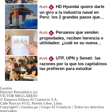
HD Hyundai quiere darle
PLUS
G
un giro a la industria naval en
Perú: los 2 grandes pasos que
daría
Peruanos que venden
PLUS
G
propiedades, reciben herencia o
utilidades: ¿cuál es su nueva
inversión clave?
UTP, UPN y Senati: las
PLUS
G
razones por la que los capitalinos
las prefieren para estudiar
Gestión
Director Periodístico (e)
VÍCTOR MELGAREJO
© Empresa Editora El Comercio S.A.
Calle Paracas #532, Pueblo Libre, Lima.
Copyright© | Gestion.pe | Grupo El Comercio | Todos los derechos
reservados