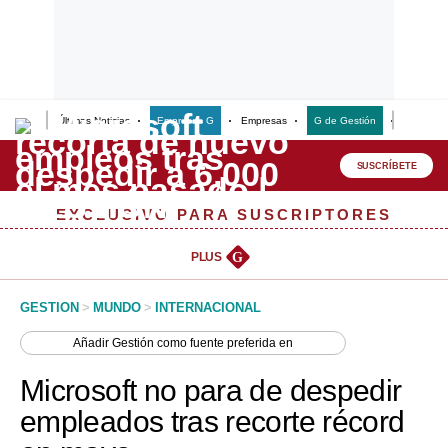
Últimas Noticias
Empresas G
Empresas
G de Gestión
Finanzas
Lo último
Peru Quiosco
SUSCRÍBETE
Portada
EXCLUSIVO PARA SUSCRIPTORES
Empresas
PLUS
G
Management & Empleo
GESTION
>
MUNDO
>
INTERNACIONAL
Economía
Añadir
Gestión
como fuente preferida en
Mercados
Microsoft no para de despedir
Perú
empleados tras recorte récord
Política