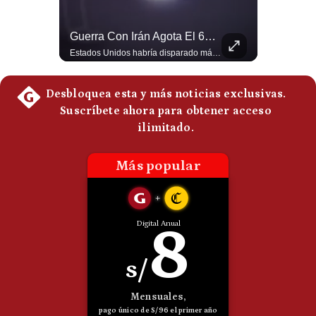
Politica
De
El Petróleo Cae, Pero Podría Dispararse Nuevamente | #radar24
Guerra Con Irán Agota El 61% De Los Interceptores Patriot De EE.UU. | #radar24
Cookies
Los precios internacionales del petróleo retrocedieron ante la posibilidad de un acuerdo para reabrir el estrecho de Ormuz. Sin embargo, la caída responde solo a una expectativa diplomática y un nuevo ataque contra un buque podría hacer regresar rápidamente la prima de riesgo. #Petroleo #EstrechoDeOrmuz #EconomiaGlobal #MercadoPetrolero #Crudo #NoticiasEconomicas #Geopolitica #Shorts 👉 Suscríbete y activa la campana para no perderte nuestro análisis diario. 🌎 Síguenos en nuestras redes sociales: 📌 Web oficial: https://gestion.pe/mundo/ 📌 LinkedIn: http://bit.ly/3HYIET0 📌 X (Twitter): http://bit.ly/4noZtX9 📌 TikTok: http://bit.ly/4evB6TO
Estados Unidos habría disparado más de 1,000 misiles Tomahawk durante la guerra contra Irán y que sus reservas podrían no recuperar los niveles anteriores hasta 2030 o 2031. Washington y sus aliados habrían utilizado hasta el 61% de sus interceptores Patriot. #EstadosUnidos #Tomahawk #Iran #Misiles #Patriot #Geopolitica #NoticiasInternacionales #Guerra #Shorts 👉 Suscríbete y activa la campana para no perderte nuestro análisis diario. 🌎 Síguenos en nuestras redes sociales: 📌 Web oficial: https://gestion.pe/mundo/ 📌 LinkedIn: http://bit.ly/3HYIET0 📌 X (Twitter): http://bit.ly/4noZtX9 📌 TikTok: http://bit.ly/4evB6TO
Preguntas
Frecuentes