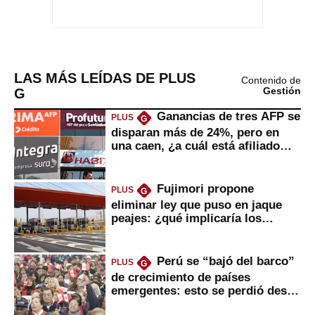
LAS MÁS LEÍDAS DE PLUS
Contenido de
G
Gestión
Ganancias de tres AFP se
PLUS
G
disparan más de 24%, pero en
una caen, ¿a cuál está afiliado
usted?
Fujimori propone
PLUS
G
eliminar ley que puso en jaque
peajes: ¿qué implicaría los
usuarios?
Perú se “bajó del barco”
PLUS
G
de crecimiento de países
emergentes: esto se perdió desde
2022