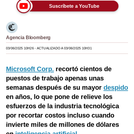
Suscríbete a YouTube
Moda
Estilos
Mundo
Agencia Bloomberg
EEUU
03/06/2025 10H26
- ACTUALIZADO A 03/06/2025 10H31
México
Microsoft Corp.
recortó cientos de
España
puestos de trabajo apenas unas
Internacional
semanas después de su mayor
despido
Tecnología
en años, lo que pone de relieve los
Club del Suscriptor
esfuerzos de la industria tecnológica
por recortar costos incluso cuando
Mix
invierte miles de millones de dólares
G de Gestión
en
inteligencia artificial
.