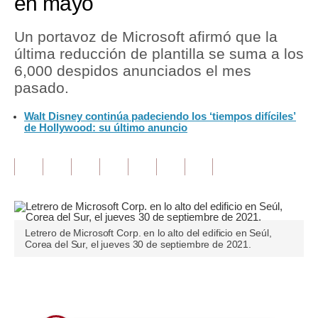
en mayo
Tu Dinero
Un portavoz de Microsoft afirmó que la
última reducción de plantilla se suma a los
Finanzas Personales
6,000 despidos anunciados el mes
Inmobiliarias
pasado.
Plus G
Walt Disney continúa padeciendo los ‘tiempos difíciles’
de Hollywood: su último anuncio
Opinión
Editorial
Pregunta de hoy
Blogs
Letrero de Microsoft Corp. en lo alto del edificio en Seúl,
Corea del Sur, el jueves 30 de septiembre de 2021.
Tendencias
Lujo
Únete a nuestro canal
Viajes