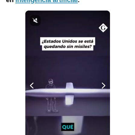
Notas Contratadas
Podcast
Gestión TV
Videos
Fotogalerías
gestion.pe
¿quiénes
Somos?
Términos
Y
Condiciones
Política
De
Privacidad