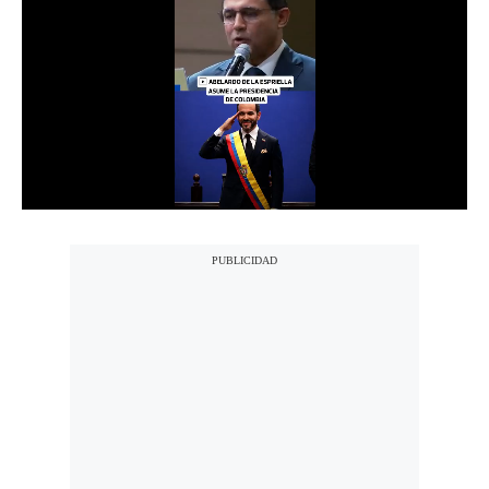
Notas Contratadas
Podcast
Gestión TV
Videos
Fotogalerías
gestion.pe
¿quiénes
Somos?
Términos
Y
Condiciones
Política
De
Privacidad