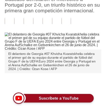
Portugal por 2-0, un triunfo histórico en su
Tu Dinero
primera gran competición internacional.
Finanzas Personales
Inmobiliarias
Plus G
Opinión
El delantero de Georgia #07 Khvicha Kvaratskhelia celebra
Editorial
el primer gol de su equipo durante el partido de fútbol del
Grupo F de la UEFA Euro 2024 entre Georgia y Portugal en
el Arena AufSchalke en Gelsenkirchen el 26 de junio de
Pregunta de hoy
2024. | Crédito: Ozan Kose / AFP
Blogs
Únete a nuestro canal
Tendencias
Lujo
Suscríbete a YouTube
Viajes