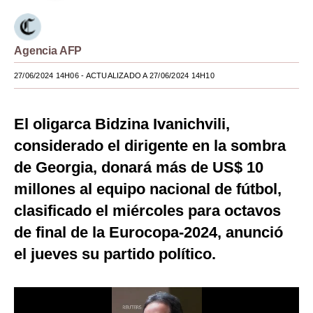
Moda
Estilos
Agencia AFP
Mundo
27/06/2024 14H06
- ACTUALIZADO A 27/06/2024 14H10
EEUU
El oligarca Bidzina Ivanichvili,
México
considerado el dirigente en la sombra
España
de Georgia, donará más de US$ 10
millones al equipo nacional de fútbol,
Internacional
clasificado el miércoles para octavos
Tecnología
de final de la Eurocopa-2024, anunció
Club del Suscriptor
el jueves su partido político.
Mix
G de Gestión