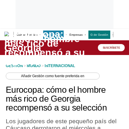
Últimas Noticias
Empresas G
Empresas
G de Gestión
Finanzas
Lo último
Peru Quiosco
SUSCRÍBETE
Portada
GESTION
>
MUNDO
>
INTERNACIONAL
Empresas
Añadir
Gestión
como fuente preferida en
Management & Empleo
Eurocopa: cómo el hombre
Economía
más rico de Georgia
recompensó a su selección
Mercados
Perú
Los jugadores de este pequeño país del
Cáucaso derrotaron el miércoles a
Política