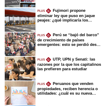
usted?
Fujimori propone
PLUS
G
eliminar ley que puso en jaque
peajes: ¿qué implicaría los
usuarios?
Perú se “bajó del barco”
PLUS
G
de crecimiento de países
emergentes: esto se perdió desde
2022
UTP, UPN y Senati: las
PLUS
G
razones por la que los capitalinos
las prefieren para estudiar
Peruanos que venden
PLUS
G
propiedades, reciben herencia o
utilidades: ¿cuál es su nueva
inversión clave?