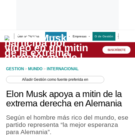
Últimas Noticias
Empresas G
Empresas
G de Gestión
Finanzas
Lo último
Peru Quiosco
SUSCRÍBETE
Portada
GESTION
>
MUNDO
>
INTERNACIONAL
Empresas
Añadir
Gestión
como fuente preferida en
Management & Empleo
Elon Musk apoya a mitin de la
Economía
extrema derecha en Alemania
Mercados
Según el hombre más rico del mundo, ese
Perú
partido representa “la mejor esperanza
para Alemania”.
Política