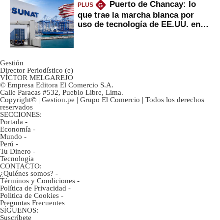
Puerto de Chancay: lo
PLUS
G
que trae la marcha blanca por
uso de tecnología de EE.UU. en
mercancías
Gestión
Director Periodístico (e)
VÍCTOR MELGAREJO
© Empresa Editora El Comercio S.A.
Calle Paracas #532, Pueblo Libre, Lima.
Copyright© | Gestion.pe | Grupo El Comercio | Todos los derechos
reservados
SECCIONES:
Portada
-
Economía
-
Mundo
-
Perú
-
Tu Dinero
-
Tecnología
CONTACTO:
¿Quiénes somos?
-
Términos y Condiciones
-
Política de Privacidad
-
Politica de Cookies
-
Preguntas Frecuentes
SÍGUENOS:
Suscríbete