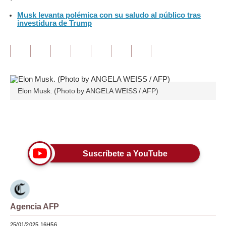
Musk levanta polémica con su saludo al público tras
Tu Dinero
investidura de Trump
Finanzas Personales
Inmobiliarias
Plus G
Elon Musk. (Photo by ANGELA WEISS / AFP)
Opinión
Editorial
Únete a nuestro canal
Pregunta de hoy
Suscríbete a YouTube
Blogs
Tendencias
Lujo
Agencia AFP
Viajes
25/01/2025 16H56