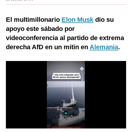
Moda
El multimillonario
Elon Musk
dio su
Estilos
apoyo este sábado por
Mundo
videoconferencia al partido de extrema
EEUU
derecha AfD en un mitin en
Alemania
.
México
España
Internacional
Tecnología
Club del Suscriptor
Mix
G de Gestión