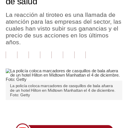
de salud
Tu Dinero
La reacción al tiroteo es una llamada de
atención para las empresas del sector, las
Finanzas Personales
cuales han visto subir sus ganancias y el
Inmobiliarias
precio de sus acciones en los últimos
años.
Plus G
Opinión
Editorial
Pregunta de hoy
La policía coloca marcadores de casquillos de bala afuera
de un hotel Hilton en Midtown Manhattan el 4 de diciembre.
Blogs
Foto: Getty
Tendencias
Únete a nuestro canal
Lujo
Viajes