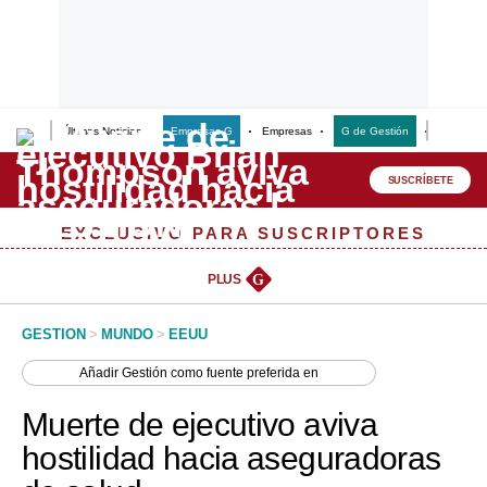
Últimas Noticias
Empresas G
Empresas
G de Gestión
Finanzas
Lo último
Peru Quiosco
SUSCRÍBETE
Portada
EXCLUSIVO PARA SUSCRIPTORES
Empresas
PLUS
G
Management & Empleo
GESTION
>
MUNDO
>
EEUU
Economía
Añadir
Gestión
como fuente preferida en
Mercados
Muerte de ejecutivo aviva
Perú
hostilidad hacia aseguradoras
Política