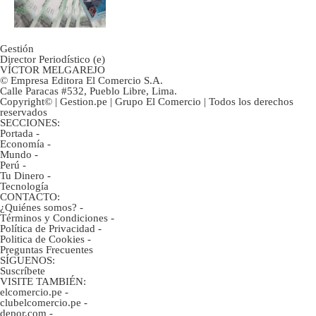
tanta liquidez?
Gestión
Director Periodístico (e)
VÍCTOR MELGAREJO
© Empresa Editora El Comercio S.A.
Calle Paracas #532, Pueblo Libre, Lima.
Copyright© | Gestion.pe | Grupo El Comercio | Todos los derechos
reservados
SECCIONES:
Portada
-
Economía
-
Mundo
-
Perú
-
Tu Dinero
-
Tecnología
CONTACTO:
¿Quiénes somos?
-
Términos y Condiciones
-
Política de Privacidad
-
Politica de Cookies
-
Preguntas Frecuentes
SÍGUENOS:
Suscríbete
VISITE TAMBIÉN:
elcomercio.pe
-
clubelcomercio.pe
-
depor.com
-