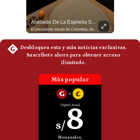
Politica
De
Cookies
Abelardo De La Espriella Juramenta Como Nuevo Presidente | Gestión Mundo
Abelardo De La Espriella Se Reúne Con Javier Milei En Cali | Gestión Mundo
Preguntas
Momento histórico en Colombia: Abelardo de la Espriella prestó juramento y recibió la banda presidencial en la Arena USC de Cali, convirtiéndose oficialmente en el nuevo Presidente de la República para el periodo 2026-2030. Por primera vez en la historia reciente del país, la investidura presidencial se celebró fuera de Bogotá. ¿Qué opinas del inicio de este nuevo mandato constitucional? #DeLaEspriella #Colombia #PosesionPresidencial #Cali #Shorts 👉 Suscríbete y activa la campana para no perderte nuestro análisis diario. 🌎 Síguenos en nuestras redes sociales: 📌 Web oficial: https://gestion.pe/mundo/ 📌 LinkedIn: http://bit.ly/3HYIET0 📌 X (Twitter): http://bit.ly/4noZtX9 📌 TikTok: http://bit.ly/4evB6TO
El presidente electo de Colombia, Abelardo de la Espriella, sostuvo una reunión bilateral en Cali con el mandatario argentino Javier Milei. El encuentro se dio pocas horas antes de la ceremonia de investidura presidencial para el periodo 2026-2030, marcando el inicio de una nueva alianza estratégica regional. #DeLaEspriella #JavierMilei #Colombia #Argentina #PoliticaLatina #Shorts 👉 Suscríbete y activa la campana para no perderte nuestro análisis diario. 🌎 Síguenos en nuestras redes sociales: 📌 Web oficial: https://gestion.pe/mundo/ 📌 LinkedIn: http://bit.ly/3HYIET0 📌 X (Twitter): http://bit.ly/4noZtX9 📌 TikTok: http://bit.ly/4evB6TO
Frecuentes