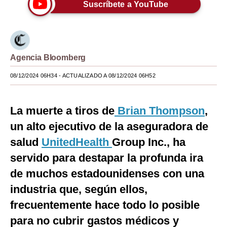
Suscríbete a YouTube
Moda
Estilos
Mundo
Agencia Bloomberg
EEUU
08/12/2024 06H34
- ACTUALIZADO A 08/12/2024 06H52
México
La muerte a tiros de
Brian Thompson
,
España
un alto ejecutivo de la aseguradora de
Internacional
salud
UnitedHealth
Group Inc., ha
servido para destapar la profunda ira
Tecnología
de muchos estadounidenses con una
Club del Suscriptor
industria que, según ellos,
Mix
frecuentemente hace todo lo posible
G de Gestión
para no cubrir gastos médicos y