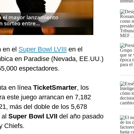
últimas
 en el
Super Bowl LVIII
en el
ubica en Paradise (Nevada, EE.UU.)
65,000 espectadores.
nta en línea
TicketSmarter
, los
ra este juego arrancan en 7,182
121, más del doble de los 5,678
 al
Super Bowl LVII
del año pasado
y Chiefs.