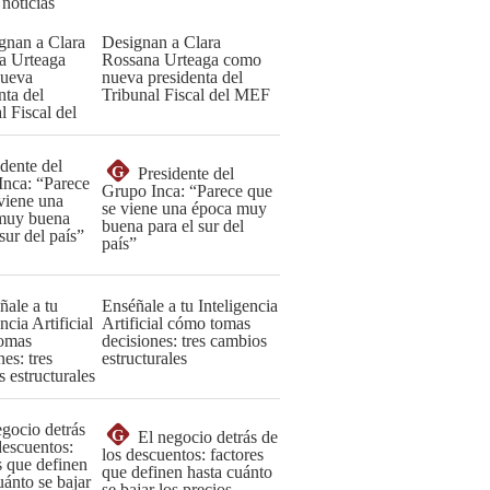
 noticias
Designan a Clara
Rossana Urteaga como
nueva presidenta del
Tribunal Fiscal del MEF
G
Presidente del
Grupo Inca: “Parece que
se viene una época muy
buena para el sur del
país”
Enséñale a tu Inteligencia
Artificial cómo tomas
decisiones: tres cambios
estructurales
G
El negocio detrás de
los descuentos: factores
que definen hasta cuánto
se bajar los precios