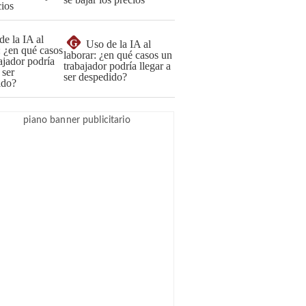
G
Uso de la IA al
laborar: ¿en qué casos un
trabajador podría llegar a
ser despedido?