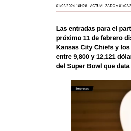
Estilos
01/02/2024 10H28
- ACTUALIZADO A 01/02/
Mundo
Las entradas para el parti
EEUU
próximo 11 de febrero d
México
Kansas City Chiefs y los
España
entre 9,800 y 12,121 dóla
Internacional
del Super Bowl que data
Tecnología
Club del Suscriptor
Mix
G de Gestión
Notas Contratadas