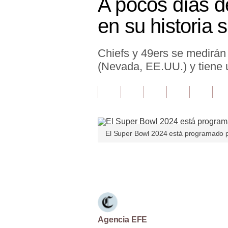
A pocos días d
Finanzas Personales
en su historia
Inmobiliarias
Chiefs y 49ers se medirán 
Plus G
(Nevada, EE.UU.) y tiene
Opinión
Editorial
Pregunta de hoy
El Super Bowl 2024 está programado pa
Blogs
Tendencias
Únete a nuestro canal
Lujo
Viajes
Moda
Agencia EFE