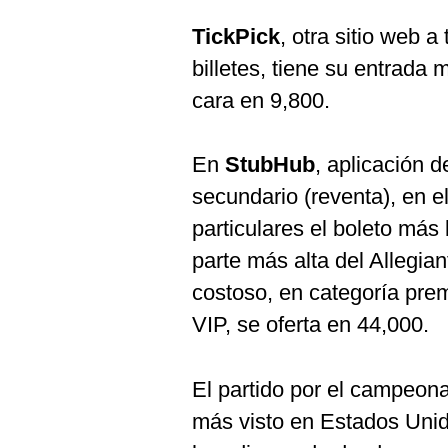
De
Cookies
TickPick
, otra sitio web a
Preguntas
billetes, tiene su entrada
Frecuentes
cara en 9,800.
En
StubHub
, aplicación 
secundario (reventa), en e
particulares el boleto más
parte más alta del Allegia
costoso, en categoría pre
VIP, se oferta en 44,000.
El partido por el campeon
más visto en Estados Unido