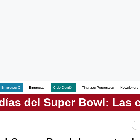
Empresas G
Empresas
G de Gestión
Finanzas Personales
Newsletters