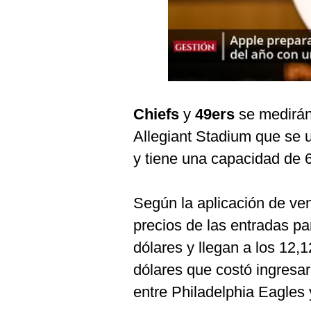
Podcast
Gestión TV
Videos
Fotogalerías
Chiefs
y
49ers
se medirán
Allegiant Stadium que se 
gestion.pe
y tiene una capacidad de 
¿quiénes
Somos?
Según la aplicación de ve
Términos
precios de las entradas pa
Y
Condiciones
dólares y llegan a los 12,
Política
dólares que costó ingresar
De
Privacidad
entre Philadelphia Eagles 
Politica