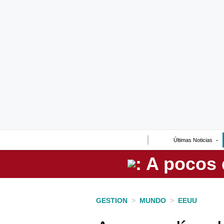
Lo último
Peru Quiosco
Portada
Empresas
Management & Empleo
Economía
Últimas Noticias
Mercados
Perú
Política
GESTION
>
MUNDO
>
EEUU
Tu Dinero