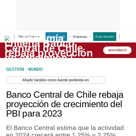
Últimas Noticias
Empresas G
Empresas
G de Gestión
Finanzas
Lo último
Peru Quiosco
SUSCRÍBETE
Portada
GESTION
>
MUNDO
Empresas
Añadir
Gestión
como fuente preferida en
Management & Empleo
Banco Central de Chile rebaja
Economía
proyección de crecimiento del
PBI para 2023
Mercados
Perú
El Banco Central estima que la actividad
en 2024 crecerá entre 1.25% y 2.25%,
Política