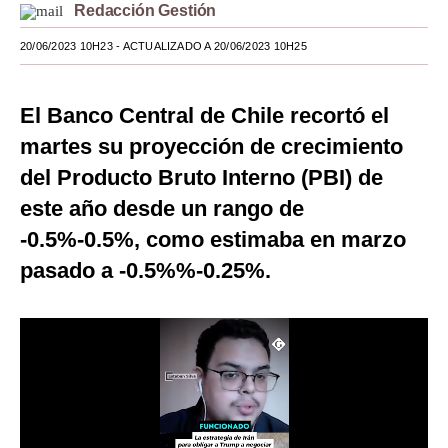
Redacción Gestión
Moda
20/06/2023 10H23
- ACTUALIZADO A 20/06/2023 10H25
Estilos
Mundo
El Banco Central de Chile recortó el
martes su proyección de crecimiento
EEUU
del Producto Bruto Interno (PBI) de
México
este año desde un rango de
España
-0.5%-0.5%, como estimaba en marzo
pasado a -0.5%%-0.25%.
Internacional
Tecnología
Club del Suscriptor
Mix
G de Gestión