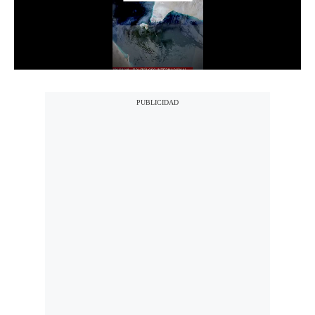
Notas Contratadas
Podcast
Gestión TV
Videos
Fotogalerías
gestion.pe
¿quiénes
Somos?
Términos
Y
Condiciones
Política
De
Privacidad