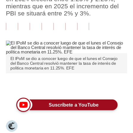
mientras que en 2025 el incremento del
Tu Dinero
PBI se situará entre 2% y 3%.
Finanzas Personales
Inmobiliarias
Plus G
Opinión
El IPoM se dio a conocer luego de que el lunes el Consejo
del Banco Central resolvió mantener la tasa de interés de
política monetaria en 11.25%. EFE
Editorial
Pregunta de hoy
Únete a nuestro canal
Blogs
Suscríbete a YouTube
Tendencias
Lujo
Viajes