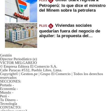
PLUS
G
Petroperú: lo que dice el ministro
del Minem sobre la petrolera
Viviendas sociales
PLUS
G
quedarían fuera del negocio de
alquiler: la propuesta del
gobierno
Gestión
Director Periodístico (e)
VÍCTOR MELGAREJO
© Empresa Editora El Comercio S.A.
Calle Paracas #532, Pueblo Libre, Lima.
Copyright© | Gestion.pe | Grupo El Comercio | Todos los derechos
reservados
SECCIONES:
Portada
-
Economía
-
Mundo
-
Perú
-
Tu Dinero
-
Tecnología
CONTACTO:
¿Quiénes somos?
-