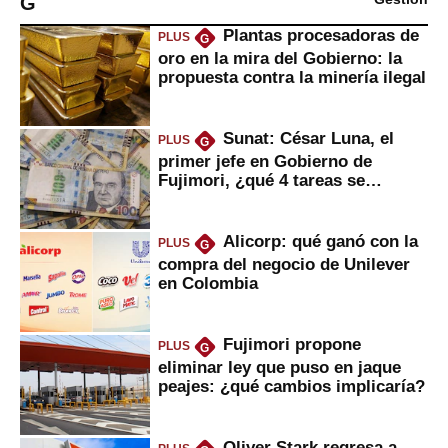
G
Plantas procesadoras de
PLUS
G
oro en la mira del Gobierno: la
propuesta contra la minería ilegal
Sunat: César Luna, el
PLUS
G
primer jefe en Gobierno de
Fujimori, ¿qué 4 tareas se
marcan urgentes?
Alicorp: qué ganó con la
PLUS
G
compra del negocio de Unilever
en Colombia
Fujimori propone
PLUS
G
eliminar ley que puso en jaque
peajes: ¿qué cambios implicaría?
Oliver Stark regresa a