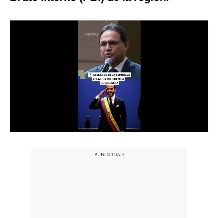
Notas Contratadas
Podcast
Gestión TV
Videos
Fotogalerías
gestion.pe
¿quiénes
Somos?
Términos
Y
Condiciones
Política
De
Privacidad