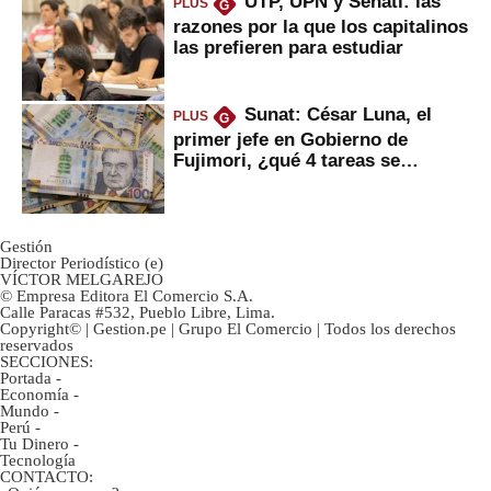
UTP, UPN y Senati: las
PLUS
G
razones por la que los capitalinos
las prefieren para estudiar
Sunat: César Luna, el
PLUS
G
primer jefe en Gobierno de
Fujimori, ¿qué 4 tareas se
marcan urgentes?
Gestión
Director Periodístico (e)
VÍCTOR MELGAREJO
© Empresa Editora El Comercio S.A.
Calle Paracas #532, Pueblo Libre, Lima.
Copyright© | Gestion.pe | Grupo El Comercio | Todos los derechos
reservados
SECCIONES:
Portada
-
Economía
-
Mundo
-
Perú
-
Tu Dinero
-
Tecnología
CONTACTO: