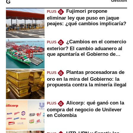
G
Gestión
Fujimori propone
PLUS
G
eliminar ley que puso en jaque
peajes: ¿qué cambios implicaría?
¿Cambios en el comercio
PLUS
G
exterior? El cambio aduanero al
que apuntaría el Gobierno de
Fujimori
Plantas procesadoras de
PLUS
G
oro en la mira del Gobierno: la
propuesta contra la minería ilegal
Alicorp: qué ganó con la
PLUS
G
compra del negocio de Unilever
en Colombia