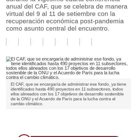
anual del CAF, que se celebra de manera
Tu Dinero
virtual del 9 al 11 de setiembre con la
recuperación económica post-pandemia
Finanzas Personales
como asunto central del encuentro.
Inmobiliarias
Plus G
Opinión
Editorial
El CAF, que se encargaría de administrar ese fondo, ya tiene
Pregunta de hoy
identificados hasta 490 proyectos en 11 subsectores, todos
ellos alineados con los 17 objetivos de desarrollo sostenible
Blogs
de la ONU y el Acuerdo de París para la lucha contra el
cambio climático.
Tendencias
Lujo
Únete a nuestro canal
Viajes