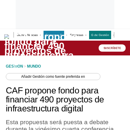
Últimas Noticias
Empresas G
Empresas
G de Gestión
Finanzas
Lo último
Peru Quiosco
SUSCRÍBETE
Portada
GESTION
>
MUNDO
Empresas
Añadir
Gestión
como fuente preferida en
Management & Empleo
CAF propone fondo para
Economía
financiar 490 proyectos de
infraestructura digital
Mercados
Perú
Esta propuesta será puesta a debate
durante la vigésimo cuarta conferencia
Política