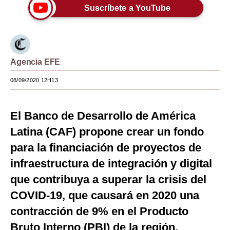
Suscríbete a YouTube
Moda
Estilos
Mundo
Agencia EFE
EEUU
08/09/2020 12H13
México
El Banco de Desarrollo de América
España
Latina (CAF) propone crear un fondo
Internacional
para la financiación de proyectos de
Tecnología
infraestructura de integración y digital
que contribuya a superar la crisis del
Club del Suscriptor
COVID-19, que causará en 2020 una
Mix
contracción de 9% en el Producto
G de Gestión
Bruto Interno (PBI) de la región.