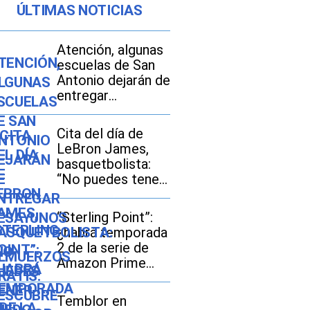
ÚLTIMAS NOTICIAS
Atención, algunas
escuelas de San
Antonio dejarán de
entregar
desayunos y
almuerzos gratis:
Cita del día de
descubre si tu hijo
LeBron James,
seguirá con este
basquetbolista:
beneficio durante
“No puedes tener
el ciclo escolar
miedo al fracaso...
2026-2027
Es la única forma
“Sterling Point”:
de tener éxito”
¿habrá temporada
2 de la serie de
Amazon Prime
Video?
Temblor en