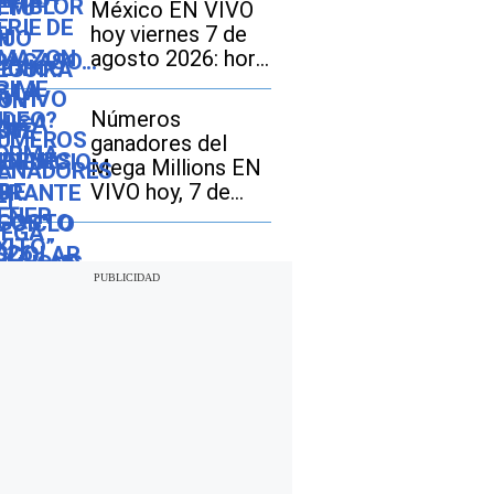
México EN VIVO
hoy viernes 7 de
agosto 2026: hora
exacta, magnitud y
dónde fue el
Números
epicentro del
ganadores del
último
Mega Millions EN
VIVO hoy, 7 de
agosto 2026: mira
los resultados del
sorteo con
jackpot de $70
millones en EE.UU.