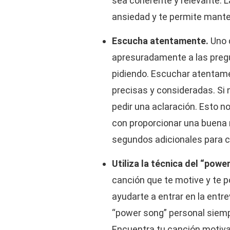
sea coherente y relevante. L
ansiedad y te permite manten
Escucha atentamente.
Uno 
apresuradamente a las pregu
pidiendo. Escuchar atentam
precisas y consideradas. Si
pedir una aclaración. Esto 
con proporcionar una buena 
segundos adicionales para c
Utiliza la técnica del “powe
canción que te motive y te 
ayudarte a entrar en la entre
“power song” personal siempr
Encuentra tu canción motivad