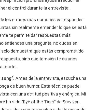
a respiración profunda ayuda a reducir la
er el control durante la entrevista.
de los errores más comunes es responder
ntas sin realmente entender lo que se está
ente te permite dar respuestas más
 no entiendes una pregunta, no dudes en
no solo demuestra que estás comprometido
respuesta, sino que también te da unos
almarte.
r song”.
Antes de la entrevista, escucha una
ponga de buen humor. Esta técnica puede
vista con una actitud positiva y enérgica. Mi
e ha sido “Eye of the Tiger” de Survivor.
ora y deja que te impulse a dar lo mejor de