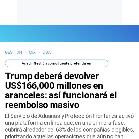
GESTION
>
MIX
>
USA
Últimas Noticias
Añadir
Gestión
como fuente preferida en
Mi Bolsillo
Trump deberá devolver
Respuestas
US$166,000 millones en
aranceles: así funcionará el
Gente
reembolso masivo
Vida Laboral
El Servicio de Aduanas y Protección Fronteriza activó
una plataforma en línea que, en una primera fase,
Tendencias Mix
cubrirá alrededor del 63% de las compañías elegibles,
priorizando aquellas operaciones que aún no han
Sports