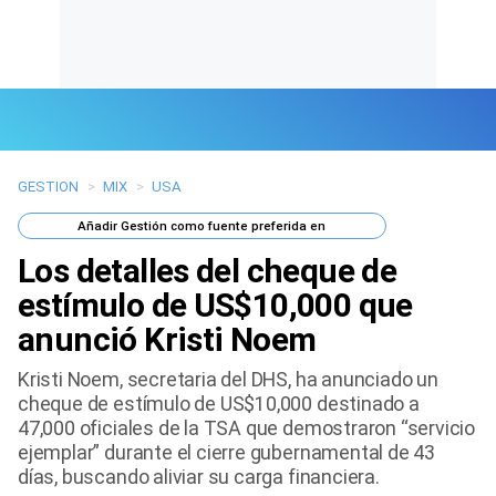
GESTION
>
MIX
>
USA
Últimas Noticias
Añadir
Gestión
como fuente preferida en
Mi Bolsillo
Los detalles del cheque de
Respuestas
estímulo de US$10,000 que
anunció Kristi Noem
Gente
Kristi Noem, secretaria del DHS, ha anunciado un
Vida Laboral
cheque de estímulo de US$10,000 destinado a
47,000 oficiales de la TSA que demostraron “servicio
Tendencias Mix
ejemplar” durante el cierre gubernamental de 43
días, buscando aliviar su carga financiera.
Sports