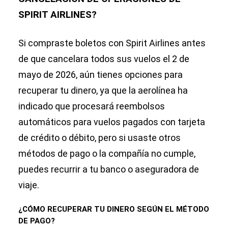
en EE.UU.:
SPIRIT AIRLINES?
¿es posible
cambiar mi
vuelo a otra
Si compraste boletos con Spirit Airlines antes
aerolínea?
de que cancelara todos sus vuelos el 2 de
mayo de 2026, aún tienes opciones para
recuperar tu dinero, ya que la aerolínea ha
indicado que procesará reembolsos
automáticos para vuelos pagados con tarjeta
de crédito o débito, pero si usaste otros
métodos de pago o la compañía no cumple,
puedes recurrir a tu banco o aseguradora de
viaje.
¿CÓMO RECUPERAR TU DINERO SEGÚN EL MÉTODO
DE PAGO?