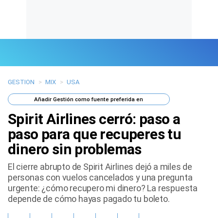
GESTION
>
MIX
>
USA
Últimas Noticias
Añadir
Gestión
como fuente preferida en
Mi Bolsillo
Spirit Airlines cerró: paso a
Respuestas
paso para que recuperes tu
dinero sin problemas
Gente
El cierre abrupto de Spirit Airlines dejó a miles de
Vida Laboral
personas con vuelos cancelados y una pregunta
urgente: ¿cómo recupero mi dinero? La respuesta
Tendencias Mix
depende de cómo hayas pagado tu boleto.
Sports