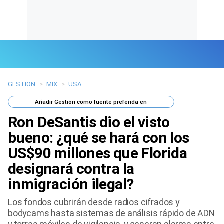
GESTION
>
MIX
>
USA
Últimas Noticias
Añadir
Gestión
como fuente preferida en
Mi Bolsillo
Ron DeSantis dio el visto
Respuestas
bueno: ¿qué se hará con los
US$90 millones que Florida
Gente
designará contra la
Vida Laboral
inmigración ilegal?
Tendencias Mix
Los fondos cubrirán desde radios cifrados y
bodycams hasta sistemas de análisis rápido de ADN
Sports