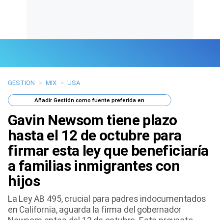
GESTION
>
MIX
>
USA
Últimas Noticias
Añadir
Gestión
como fuente preferida en
Mi Bolsillo
Gavin Newsom tiene plazo
Respuestas
hasta el 12 de octubre para
firmar esta ley que beneficiaría
Gente
a familias inmigrantes con
Vida Laboral
hijos
Tendencias Mix
La Ley AB 495, crucial para padres indocumentados
en California, aguarda la firma del gobernador
Sports