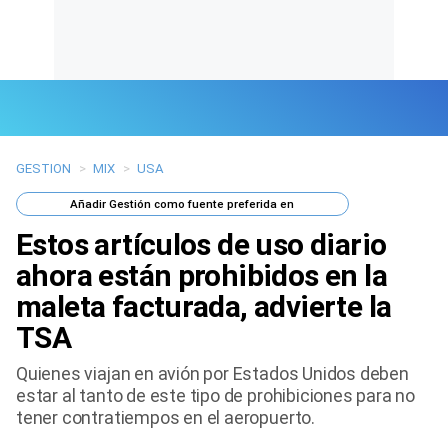
GESTION
>
MIX
>
USA
Últimas Noticias
Añadir
Gestión
como fuente preferida en
Mi Bolsillo
Estos artículos de uso diario
Respuestas
ahora están prohibidos en la
maleta facturada, advierte la
Gente
TSA
Vida Laboral
Quienes viajan en avión por Estados Unidos deben
estar al tanto de este tipo de prohibiciones para no
Tendencias Mix
tener contratiempos en el aeropuerto.
Sports