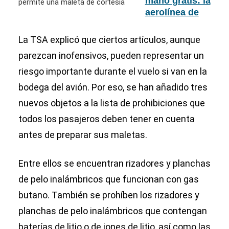
mano gratis: la
aerolínea de
EE. UU. que
permite una
La TSA explicó que ciertos artículos, aunque
maleta de
parezcan inofensivos, pueden representar un
cortesía
riesgo importante durante el vuelo si van en la
bodega del avión. Por eso, se han añadido tres
nuevos objetos a la lista de prohibiciones que
todos los pasajeros deben tener en cuenta
antes de preparar sus maletas.
Entre ellos se encuentran rizadores y planchas
de pelo inalámbricos que funcionan con gas
butano. También se prohíben los rizadores y
planchas de pelo inalámbricos que contengan
baterías de litio o de iones de litio, así como las