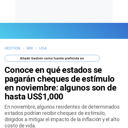
GESTION
>
MIX
>
USA
Últimas Noticias
Añadir
Gestión
como fuente preferida en
Mi Bolsillo
Conoce en qué estados se
Respuestas
pagarán cheques de estímulo
en noviembre: algunos son de
Gente
hasta US$1,000
Vida Laboral
En noviembre, algunos residentes de determinados
estados podrían recibir cheques de estímulo,
Tendencias Mix
dirigidos a mitigar el impacto de la inflación y el alto
costo de vida.
Sports