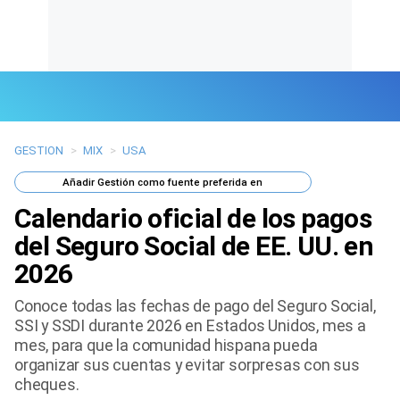
GESTION
>
MIX
>
USA
Últimas Noticias
Añadir
Gestión
como fuente preferida en
Mi Bolsillo
Calendario oficial de los pagos
Respuestas
del Seguro Social de EE. UU. en
2026
Gente
Conoce todas las fechas de pago del Seguro Social,
Vida Laboral
SSI y SSDI durante 2026 en Estados Unidos, mes a
mes, para que la comunidad hispana pueda
Tendencias Mix
organizar sus cuentas y evitar sorpresas con sus
cheques.
Sports