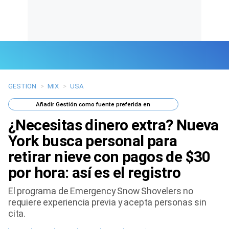
GESTION
>
MIX
>
USA
Últimas Noticias
Añadir
Gestión
como fuente preferida en
Mi Bolsillo
¿Necesitas dinero extra? Nueva
Respuestas
York busca personal para
retirar nieve con pagos de $30
Gente
por hora: así es el registro
Vida Laboral
El programa de Emergency Snow Shovelers no
requiere experiencia previa y acepta personas sin
Tendencias Mix
cita.
Sports