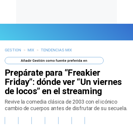
GESTION
>
MIX
>
TENDENCIAS MIX
Últimas Noticias
Añadir
Gestión
como fuente preferida en
Mi Bolsillo
Prepárate para “Freakier
Respuestas
Friday”: dónde ver “Un viernes
de locos” en el streaming
Gente
Revive la comedia clásica de 2003 con el icónico
Vida Laboral
cambio de cuerpos antes de disfrutar de su secuela.
Tendencias Mix
Sports