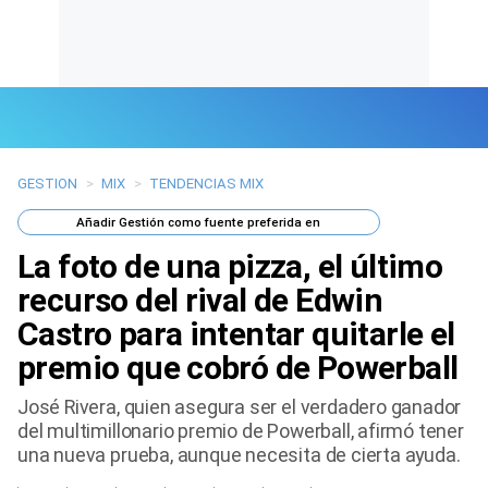
GESTION
>
MIX
>
TENDENCIAS MIX
Últimas Noticias
Añadir
Gestión
como fuente preferida en
Mi Bolsillo
La foto de una pizza, el último
Respuestas
recurso del rival de Edwin
Castro para intentar quitarle el
Gente
premio que cobró de Powerball
Vida Laboral
José Rivera, quien asegura ser el verdadero ganador
del multimillonario premio de Powerball, afirmó tener
Tendencias Mix
una nueva prueba, aunque necesita de cierta ayuda.
Sports