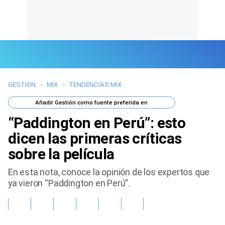
GESTION
>
MIX
>
TENDENCIAS MIX
Últimas Noticias
Añadir
Gestión
como fuente preferida en
Mi Bolsillo
“Paddington en Perú”: esto
Respuestas
dicen las primeras críticas
sobre la película
Gente
En esta nota, conoce la opinión de los expertos que
Vida Laboral
ya vieron “Paddington en Perú”.
Tendencias Mix
Sports