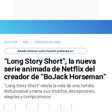
GESTION
>
MIX
>
TENDENCIAS MIX
Últimas Noticias
Añadir
Gestión
como fuente preferida en
Mi Bolsillo
“Long Story Short”, la nueva
Respuestas
serie animada de Netflix del
creador de “BoJack Horseman”
Gente
“Long Story Short” relata la vida de una familia
Vida Laboral
disfuncional y narra sus triunfos, decepciones,
alegrías y compromisos.
Tendencias Mix
Sports