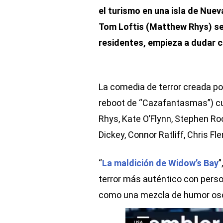
el turismo en una isla de Nue
Tom Loftis (Matthew Rhys) se 
residentes, empieza a dudar cu
La comedia de terror creada por
reboot de “Cazafantasmas”) c
Rhys, Kate O’Flynn, Stephen Roo
Dickey, Connor Ratliff, Chris Flem
“
La maldición de Widow’s Bay
”
terror más auténtico con pers
como una mezcla de humor oscu