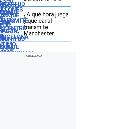
Nottingham
Forest EN VIVO
¿A qué hora juega
hoy por amistoso
y qué canal
2026?
transmite
Manchester
United vs. PSG EN
VIVO hoy por
amistoso 2026 en
España, México y
EE.UU.?