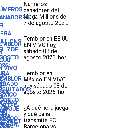
Números
ganadores del
Mega Millions del
7 de agosto 2026:
mira los
resultados del
Temblor en EE.UU.
sorteo con
EN VIVO hoy,
jackpot de $70
sábado 08 de
millones en EE.UU.
agosto 2026: hora
exacta, magnitud y
dónde fue el
Temblor en
epicentro del
México EN VIVO
último sismo
hoy sábado 08 de
agosto 2026: hora
exacta, magnitud y
dónde fue el
¿A qué hora juega
epicentro del
y qué canal
último
transmite FC
Barcelona vs.