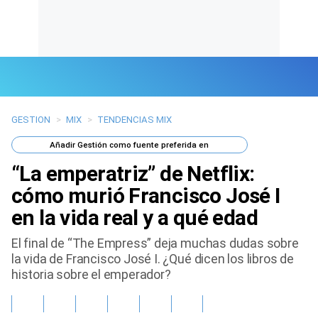
GESTION
>
MIX
>
TENDENCIAS MIX
Últimas Noticias
Añadir
Gestión
como fuente preferida en
Mi Bolsillo
“La emperatriz” de Netflix:
Respuestas
cómo murió Francisco José I
en la vida real y a qué edad
Gente
El final de “The Empress” deja muchas dudas sobre
Vida Laboral
la vida de Francisco José I. ¿Qué dicen los libros de
historia sobre el emperador?
Tendencias Mix
Sports