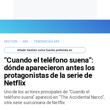
GESTION
>
MIX
>
TENDENCIAS MIX
Últimas Noticias
Añadir
Gestión
como fuente preferida en
Mi Bolsillo
“Cuando el teléfono suena”:
Respuestas
dónde aparecieron antes los
protagonistas de la serie de
Gente
Netflix
Vida Laboral
Uno de los actores principales de “Cuando el
teléfono suena” apareció en “The Accidental Narco”,
Tendencias Mix
otra serie surcoreana de Netflix.
Sports