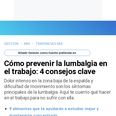
GESTION
>
MIX
>
TENDENCIAS MIX
Últimas Noticias
Añadir
Gestión
como fuente preferida en
Mi Bolsillo
Cómo prevenir la lumbalgia en
Respuestas
el trabajo: 4 consejos clave
Dolor intenso en la zona baja de la espalda y
Gente
dificultad de movimiento son los síntomas
principales de la lumbalgia. Aquí te cuento qué hacer
Vida Laboral
en el trabajo para no sufrir con ella.
Tendencias Mix
9 alimentos que te ayudarán a estudiar mejor y
Sports
mantenerte concentrado