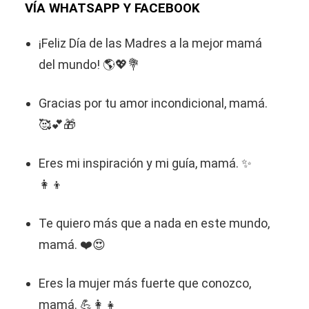
VÍA WHATSAPP Y FACEBOOK
¡Feliz Día de las Madres a la mejor mamá
del mundo! 🌎💖💐
Gracias por tu amor incondicional, mamá.
🥰💕🎁
Eres mi inspiración y mi guía, mamá. ✨
👩‍👦
Te quiero más que a nada en este mundo,
mamá. ❤️😍
Eres la mujer más fuerte que conozco,
mamá. 💪👩‍👧