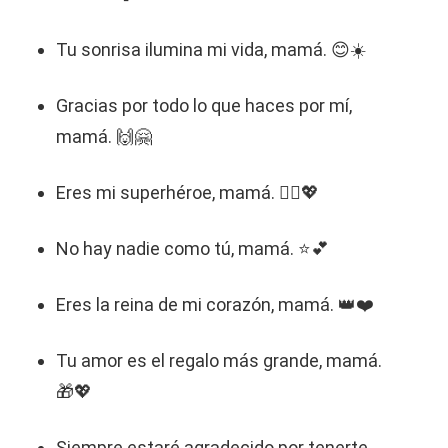
Tu sonrisa ilumina mi vida, mamá. 😊☀️
Gracias por todo lo que haces por mí,
mamá. 🙌🤗
Eres mi superhéroe, mamá. 🦸‍♀️💖
No hay nadie como tú, mamá. ⭐💕
Eres la reina de mi corazón, mamá. 👑❤️
Tu amor es el regalo más grande, mamá.
🎁💖
Siempre estaré agradecido por tenerte