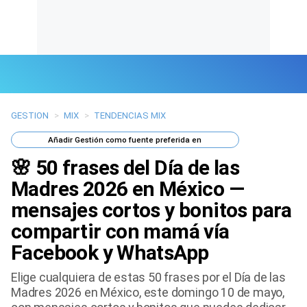
GESTION
>
MIX
>
TENDENCIAS MIX
Últimas Noticias
Añadir
Gestión
como fuente preferida en
Mi Bolsillo
🌸 50 frases del Día de las
Respuestas
Madres 2026 en México —
mensajes cortos y bonitos para
Gente
compartir con mamá vía
Vida Laboral
Facebook y WhatsApp
Tendencias Mix
Elige cualquiera de estas 50 frases por el Día de las
Madres 2026 en México, este domingo 10 de mayo,
Sports