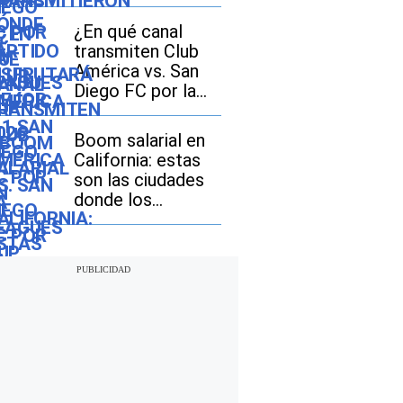
Diego FC por la
Leagues Cup 2026
¿En qué canal
transmiten Club
América vs. San
Diego FC por la
Leagues Cup 2026
en Estados Unidos
Boom salarial en
y México?
California: estas
son las ciudades
donde los
ingresos crecen
más rápido que la
inflación