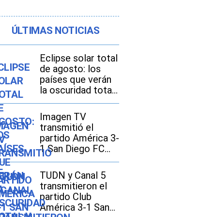
ÚLTIMAS NOTICIAS
Eclipse solar total
de agosto: los
países que verán
la oscuridad total
y dónde se
disfrutará mejor
Imagen TV
transmitió el
partido América 3-
1 San Diego FC
por la Leagues
Cup 2026
TUDN y Canal 5
transmitieron el
partido Club
América 3-1 San