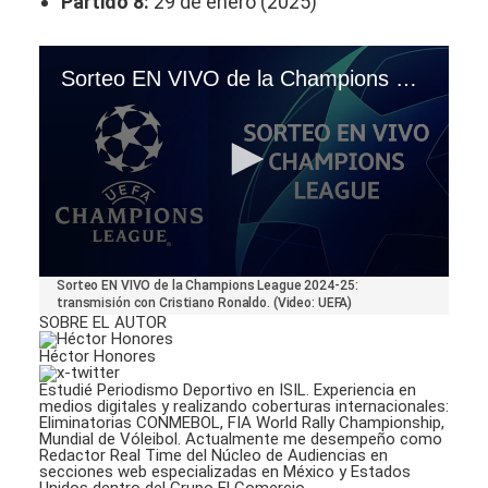
Partido 8:
29 de enero (2025)
Sorteo EN VIVO de la Champions League 2024-25: transmisión con Cristiano Ronaldo. (Video: UEFA)
0
Sorteo EN VIVO de la Champions League 2024-25:
seconds
transmisión con Cristiano Ronaldo. (Video: UEFA)
of
SOBRE EL AUTOR
2
minutes,
Héctor Honores
3
seconds
Estudié Periodismo Deportivo en ISIL. Experiencia en
medios digitales y realizando coberturas internacionales:
Eliminatorias CONMEBOL, FIA World Rally Championship,
Mundial de Vóleibol. Actualmente me desempeño como
Redactor Real Time del Núcleo de Audiencias en
secciones web especializadas en México y Estados
Unidos dentro del Grupo El Comercio.