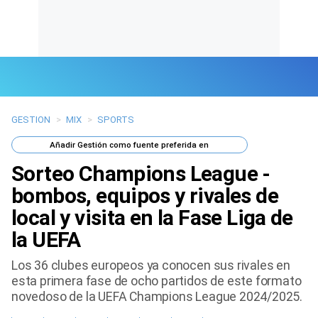
GESTION
>
MIX
>
SPORTS
Últimas Noticias
Añadir
Gestión
como fuente preferida en
Mi Bolsillo
Sorteo Champions League -
Respuestas
bombos, equipos y rivales de
local y visita en la Fase Liga de
Gente
la UEFA
Vida Laboral
Los 36 clubes europeos ya conocen sus rivales en
esta primera fase de ocho partidos de este formato
Tendencias Mix
novedoso de la UEFA Champions League 2024/2025.
Sports