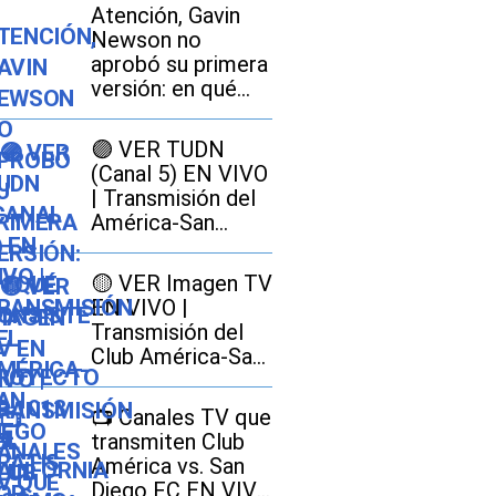
Atención, Gavin
Newson no
aprobó su primera
versión: en qué
consiste el
proyecto SB 1013
🟣 VER TUDN
en California y
(Canal 5) EN VIVO
cómo afectaría a
| Transmisión del
los conductores
América-San
Diego GRATIS por
señal abierta
🟡 VER Imagen TV
EN VIVO |
Transmisión del
Club América-San
Diego FC GRATIS
por señal abierta
📺 Canales TV que
transmiten Club
América vs. San
Diego FC EN VIVO