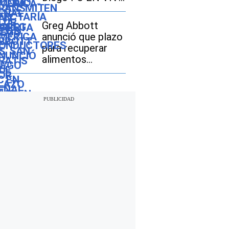
EN GRATIS por la
Leagues Cup 2026
Greg Abbott
anunció que plazo
para recuperar
alimentos
perdidos por
inundaciones en
Texas vencerá el
12 de agosto:
cómo realizar el
trámite si soy
beneficiario de
SNAP