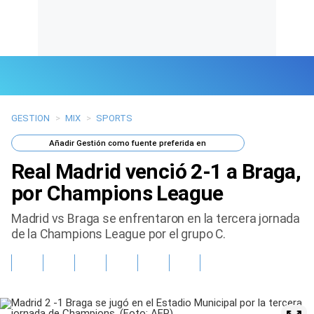
GESTION
>
MIX
>
SPORTS
Últimas Noticias
Añadir
Gestión
como fuente preferida en
Mi Bolsillo
Real Madrid venció 2-1 a Braga,
Respuestas
por Champions League
Madrid vs Braga se enfrentaron en la tercera jornada
Gente
de la Champions League por el grupo C.
Vida Laboral
Tendencias Mix
Sports