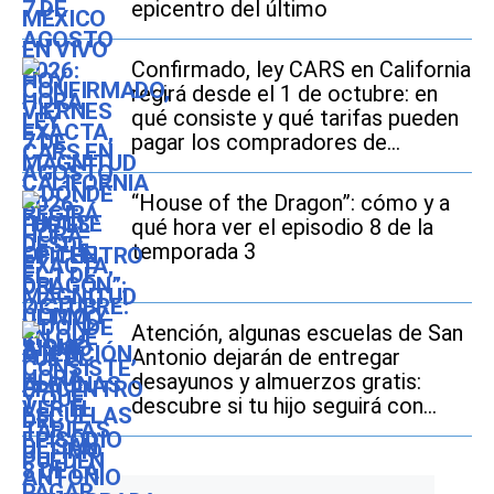
epicentro del último
Confirmado, ley CARS en California
regirá desde el 1 de octubre: en
qué consiste y qué tarifas pueden
pagar los compradores de
vehículos usados
“House of the Dragon”: cómo y a
qué hora ver el episodio 8 de la
temporada 3
Atención, algunas escuelas de San
Antonio dejarán de entregar
desayunos y almuerzos gratis:
descubre si tu hijo seguirá con
este beneficio durante el ciclo
escolar 2026-2027