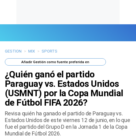
GESTION
>
MIX
>
SPORTS
Últimas Noticias
Añadir
Gestión
como fuente preferida en
Mi Bolsillo
¿Quién ganó el partido
Respuestas
Paraguay vs. Estados Unidos
(USMNT) por la Copa Mundial
Gente
de Fútbol FIFA 2026?
Vida Laboral
Revisa quién ha ganado el partido de Paraguay vs.
Estados Unidos de este viernes 12 de junio, en lo que
Tendencias Mix
fue el partido del Grupo D en la Jornada 1 de la Copa
Mundial de Fútbol 2026.
Sports