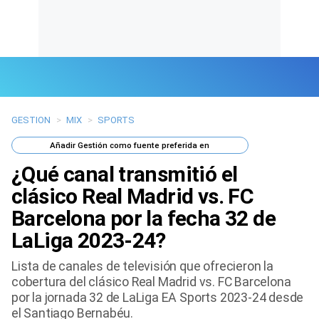
GESTION
>
MIX
>
SPORTS
Últimas Noticias
Añadir
Gestión
como fuente preferida en
Mi Bolsillo
¿Qué canal transmitió el
Respuestas
clásico Real Madrid vs. FC
Barcelona por la fecha 32 de
Gente
LaLiga 2023-24?
Vida Laboral
Lista de canales de televisión que ofrecieron la
cobertura del clásico Real Madrid vs. FC Barcelona
Tendencias Mix
por la jornada 32 de LaLiga EA Sports 2023-24 desde
el Santiago Bernabéu.
Sports