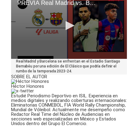
PREVIA Real Madrid vs. Barcelona 2024
0
Real Madrid y Barcelona se enfrentan en el Estadio Santiago
seconds
Bernabéu por una edición de El Clásico que podría definir el
of
rumbo de la temporada 2023-24.
1
SOBRE EL AUTOR
minute,
28
Héctor Honores
seconds
Estudié Periodismo Deportivo en ISIL. Experiencia en
medios digitales y realizando coberturas internacionales:
Eliminatorias CONMEBOL, FIA World Rally Championship,
Mundial de Vóleibol. Actualmente me desempeño como
Redactor Real Time del Núcleo de Audiencias en
secciones web especializadas en México y Estados
Unidos dentro del Grupo El Comercio.