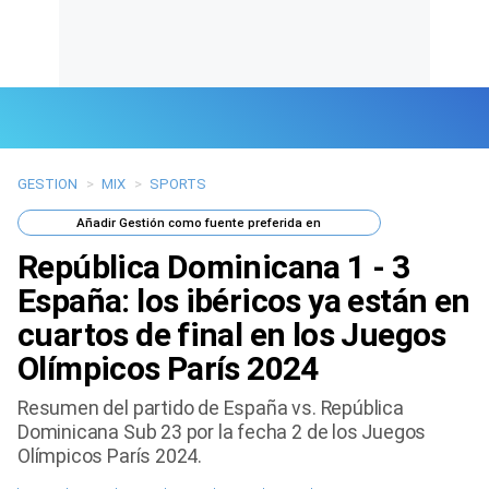
GESTION
>
MIX
>
SPORTS
Últimas Noticias
Añadir
Gestión
como fuente preferida en
Mi Bolsillo
República Dominicana 1 - 3
Respuestas
España: los ibéricos ya están en
cuartos de final en los Juegos
Gente
Olímpicos París 2024
Vida Laboral
Resumen del partido de España vs. República
Dominicana Sub 23 por la fecha 2 de los Juegos
Tendencias Mix
Olímpicos París 2024.
Sports