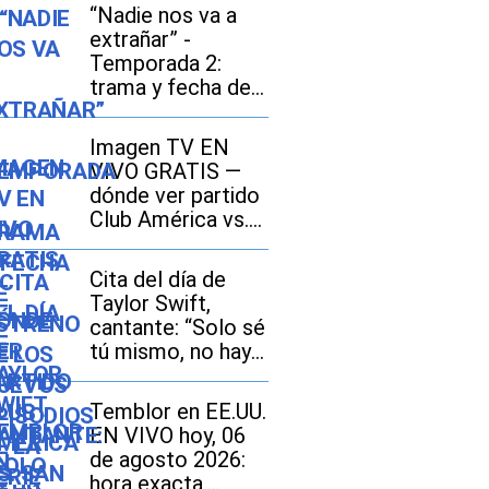
“Nadie nos va a
extrañar” -
Temporada 2:
trama y fecha de
estreno de los
nuevos episodios
Imagen TV EN
de la serie
VIVO GRATIS —
mexicana de
dónde ver partido
Amazon Prime
Club América vs.
Video
San Diego FC por
señal abierta y
Cita del día de
Fútbol Online
Taylor Swift,
cantante: “Solo sé
tú mismo, no hay
nadie mejor”
Temblor en EE.UU.
EN VIVO hoy, 06
de agosto 2026:
hora exacta,