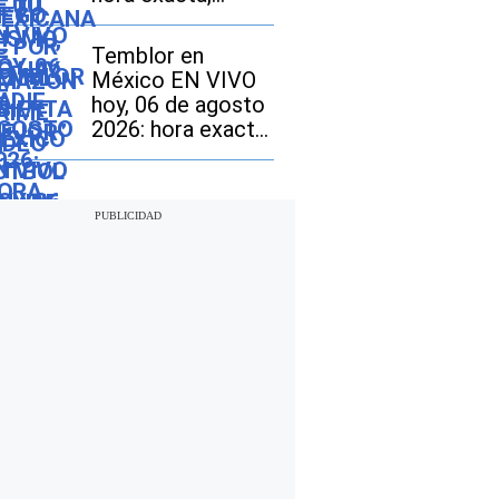
magnitud y dónde
fue el epicentro
Temblor en
del último sismo
México EN VIVO
hoy, 06 de agosto
2026: hora exacta,
magnitud y dónde
fue el epicentro
del último sismo