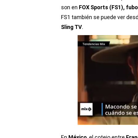
son en
FOX Sports (FS1), fubo
FS1 también se puede ver desd
Sling TV
.
En
México
, el cotejo entre
Fran