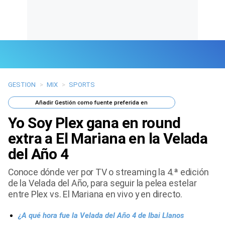
GESTION
>
MIX
>
SPORTS
Últimas Noticias
Añadir
Gestión
como fuente preferida en
Mi Bolsillo
Yo Soy Plex gana en round
Respuestas
extra a El Mariana en la Velada
del Año 4
Gente
Conoce dónde ver por TV o streaming la 4.ª edición
Vida Laboral
de la Velada del Año, para seguir la pelea estelar
entre Plex vs. El Mariana en vivo y en directo.
Tendencias Mix
¿A qué hora fue la Velada del Año 4 de Ibai Llanos
Sports