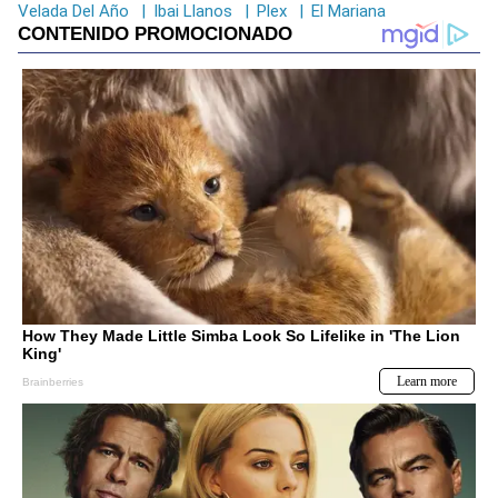
Velada Del Año
|
Ibai Llanos
|
Plex
|
El Mariana