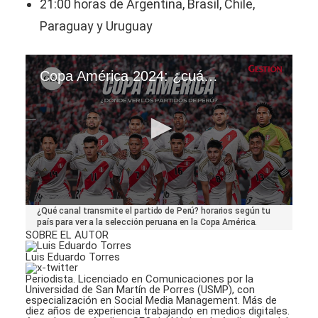
21:00 horas de Argentina, Brasil, Chile,
Paraguay y Uruguay
Copa América 2024: ¿cuándo y dónde ver los partidos de la selección peruana?
0
¿Qué canal transmite el partido de Perú? horarios según tu
seconds
país para ver a la selección peruana en la Copa América.
of
SOBRE EL AUTOR
1
minute,
Luis Eduardo Torres
30
seconds
Periodista. Licenciado en Comunicaciones por la
Universidad de San Martín de Porres (USMP), con
especialización en Social Media Management. Más de
diez años de experiencia trabajando en medios digitales.