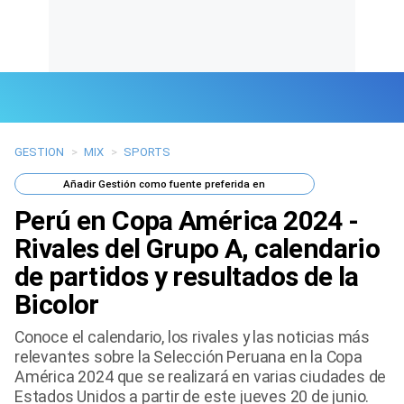
GESTION
>
MIX
>
SPORTS
Últimas Noticias
Añadir
Gestión
como fuente preferida en
Mi Bolsillo
Perú en Copa América 2024 -
Respuestas
Rivales del Grupo A, calendario
de partidos y resultados de la
Gente
Bicolor
Vida Laboral
Conoce el calendario, los rivales y las noticias más
relevantes sobre la Selección Peruana en la Copa
Tendencias Mix
América 2024 que se realizará en varias ciudades de
Estados Unidos a partir de este jueves 20 de junio.
Sports