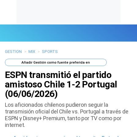
GESTION
>
MIX
>
SPORTS
Últimas Noticias
Añadir
Gestión
como fuente preferida en
Mi Bolsillo
ESPN transmitió el partido
Respuestas
amistoso Chile 1-2 Portugal
(06/06/2026)
Gente
Los aficionados chilenos pudieron seguir la
Vida Laboral
transmisión oficial del Chile vs. Portugal a través de
ESPN y Disney+ Premium, tanto por TV como por
Tendencias Mix
internet.
Sports