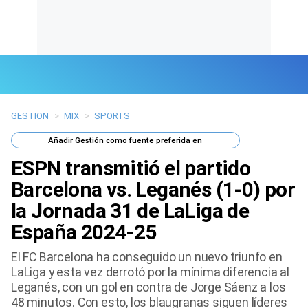
GESTION
>
MIX
>
SPORTS
Últimas Noticias
Añadir
Gestión
como fuente preferida en
Mi Bolsillo
ESPN transmitió el partido
Respuestas
Barcelona vs. Leganés (1-0) por
la Jornada 31 de LaLiga de
Gente
España 2024-25
Vida Laboral
El FC Barcelona ha conseguido un nuevo triunfo en
LaLiga y esta vez derrotó por la mínima diferencia al
Tendencias Mix
Leganés, con un gol en contra de Jorge Sáenz a los
48 minutos. Con esto, los blaugranas siguen líderes
Sports