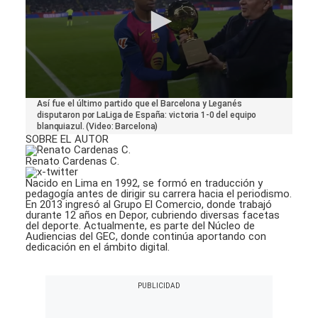
0
Así fue el último partido que el Barcelona y Leganés
seconds
disputaron por LaLiga de España: victoria 1-0 del equipo
of
blanquiazul. (Video: Barcelona)
3
SOBRE EL AUTOR
minutes,
4
Renato Cardenas C.
seconds
Nacido en Lima en 1992, se formó en traducción y
pedagogía antes de dirigir su carrera hacia el periodismo.
En 2013 ingresó al Grupo El Comercio, donde trabajó
durante 12 años en Depor, cubriendo diversas facetas
del deporte. Actualmente, es parte del Núcleo de
Audiencias del GEC, donde continúa aportando con
dedicación en el ámbito digital.