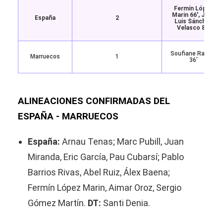
Fermín López
Marin 66′, Juan
España
2
Luis Sánchez
Velasco 85′
Soufiane Rahimi
Marruecos
1
36′
ALINEACIONES CONFIRMADAS DEL
ESPAÑA - MARRUECOS
España:
Arnau Tenas; Marc Pubill, Juan
Miranda, Eric García, Pau Cubarsí; Pablo
Barrios Rivas, Abel Ruiz, Álex Baena;
Fermín López Marin, Aimar Oroz, Sergio
Gómez Martín.
DT:
Santi Denia.