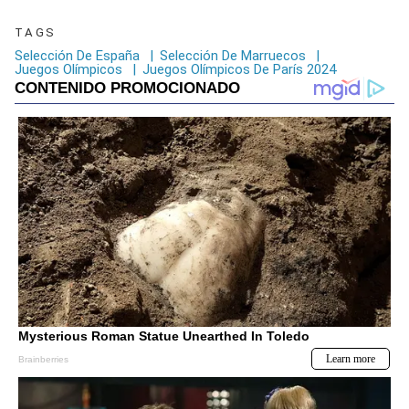
TAGS
Selección De España
|
Selección De Marruecos
|
Juegos Olímpicos
|
Juegos Olímpicos De París 2024