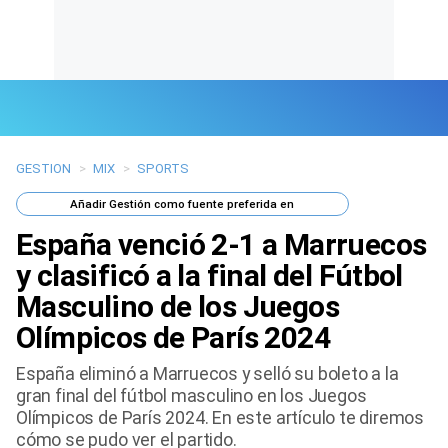
GESTION
>
MIX
>
SPORTS
Últimas Noticias
Añadir
Gestión
como fuente preferida en
Mi Bolsillo
España venció 2-1 a Marruecos
Respuestas
y clasificó a la final del Fútbol
Masculino de los Juegos
Gente
Olímpicos de París 2024
Vida Laboral
España eliminó a Marruecos y selló su boleto a la
gran final del fútbol masculino en los Juegos
Tendencias Mix
Olímpicos de París 2024. En este artículo te diremos
cómo se pudo ver el partido.
Sports