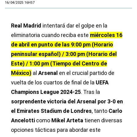
16/04/2025 16H57
Real Madrid
intentará dar el golpe en la
eliminatoria cuando reciba este
miércoles 16
de abril en punto de las 9:00 pm (Horario
peninsular español) / 3:00 pm (Horario del
Este) / 1:00 pm (Tiempo del Centro de
México)
al
Arsenal
en el crucial partido de
vuelta de los cuartos de final de la
UEFA
Champions League 2024-25
. Tras la
sorprendente victoria del Arsenal por 3-0 en
el Emirates Stadium de Londres
, tanto
Carlo
Ancelotti
como
Mikel Arteta
tienen diversas
opciones tácticas para abordar este