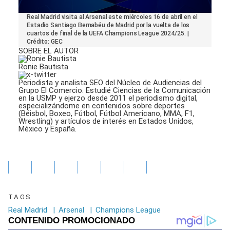
0
Real Madrid visita al Arsenal este miércoles 16 de abril en el
seconds
Estadio Santiago Bernabéu de Madrid por la vuelta de los
of
cuartos de final de la UEFA Champions League 2024/25. |
30
Crédito: GEC
seconds
SOBRE EL AUTOR
Ronie Bautista
Periodista y analista SEO del Núcleo de Audiencias del
Grupo El Comercio. Estudié Ciencias de la Comunicación
en la USMP y ejerzo desde 2011 el periodismo digital,
especializándome en contenidos sobre deportes
(Béisbol, Boxeo, Fútbol, Fútbol Americano, MMA, F1,
Wrestling) y artículos de interés en Estados Unidos,
México y España.
TAGS
Real Madrid
|
Arsenal
|
Champions League