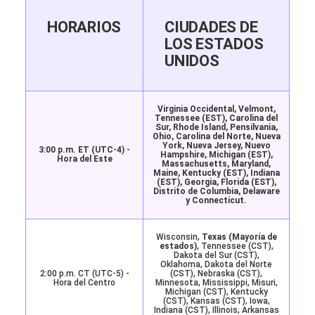
HORARIOS
CIUDADES DE
LOS ESTADOS
UNIDOS
Virginia Occidental, Velmont,
Tennessee (EST), Carolina del
Sur, Rhode Island, Pensilvania,
Ohio, Carolina del Norte, Nueva
York, Nueva Jersey, Nuevo
3:00 p.m. ET (UTC-4) -
Hampshire, Michigan (EST),
Hora del Este
Massachusetts, Maryland,
Maine, Kentucky (EST), Indiana
(EST), Georgia,
Florida (EST)
,
Distrito de Columbia, Delaware
y Connecticut.
Wisconsin,
Texas (Mayoría de
estados)
, Tennessee (CST),
Dakota del Sur (CST),
Oklahoma, Dakota del Norte
2:00 p.m. CT (UTC-5) -
(CST), Nebraska (CST),
Hora del Centro
Minnesota, Mississippi, Misuri,
Michigan (CST), Kentucky
(CST), Kansas (CST), Iowa,
Indiana (CST), Illinois, Arkansas