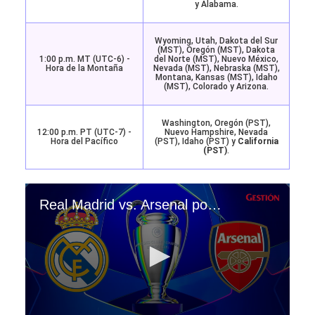
y Alabama.
Wyoming, Utah, Dakota del Sur
(MST), Oregón (MST), Dakota
1:00 p.m. MT (UTC-6) -
del Norte (MST), Nuevo México,
Hora de la Montaña
Nevada (MST), Nebraska (MST),
Montana, Kansas (MST), Idaho
(MST), Colorado y Arizona.
Washington, Oregón (PST),
12:00 p.m. PT (UTC-7) -
Nuevo Hampshire, Nevada
Hora del Pacífico
(PST), Idaho (PST) y
California
(PST)
.
Real Madrid vs. Arsenal por la vuelta de los cuartos de final de la UEFA Champions League 2024-25