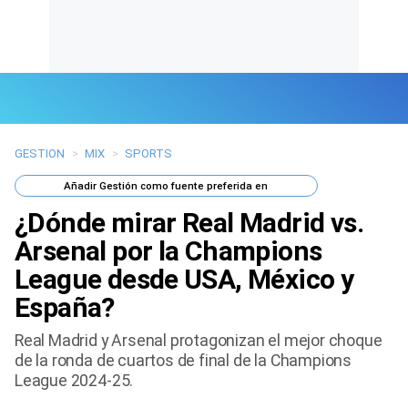
GESTION
>
MIX
>
SPORTS
Últimas Noticias
Añadir
Gestión
como fuente preferida en
Mi Bolsillo
¿Dónde mirar Real Madrid vs.
Respuestas
Arsenal por la Champions
League desde USA, México y
Gente
España?
Vida Laboral
Real Madrid y Arsenal protagonizan el mejor choque
de la ronda de cuartos de final de la Champions
Tendencias Mix
League 2024-25.
Sports