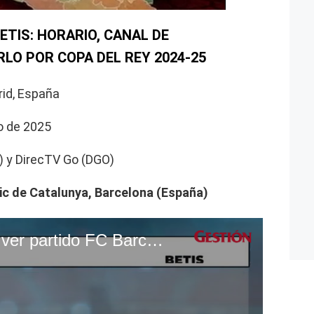
ETIS: HORARIO, CANAL DE
LO POR COPA DEL REY 2024-25
rid, España
o de 2025
) y DirecTV Go (DGO)
ic de Catalunya, Barcelona (España)
DIRECTV EN VIVO - ver partido FC Barcelona vs. Betis EN DIRECTO por octavos de final de Copa del Rey | VIDEO