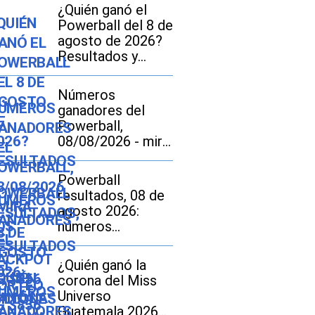
¿Quién ganó el
Powerball del 8 de
agosto de 2026?
Resultados y
números
ganadores del
Números
jackpot de $856
ganadores del
millones
Powerball,
08/08/2026 - mira
los resultados del
sorteo de $856
Powerball
millones
resultados, 08 de
agosto 2026:
números
ganadores del
sorteo por
¿Quién ganó la
US$856 millones
corona del Miss
Universo
Guatemala 2026