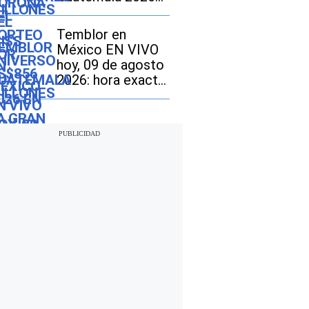
en la gran final?
Temblor en
México EN VIVO
hoy, 09 de agosto
2026: hora exacta,
magnitud y dónde
fue el epicentro
del último sismo