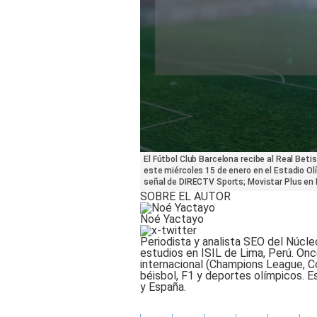
0
El Fútbol Club Barcelona recibe al Real Beti
seconds
este miércoles 15 de enero en el Estadio Ol
of
señal de DIRECTV Sports; Movistar Plus en 
28
SOBRE EL AUTOR
seconds
Volume
90%
Noé Yactayo
Periodista y analista SEO del Núcle
estudios en ISIL de Lima, Perú. Onc
internacional (Champions League, C
béisbol, F1 y deportes olímpicos. E
y España.