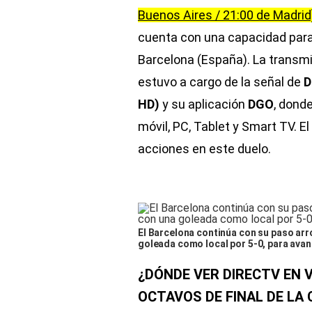
Buenos Aires / 21:00 de Madrid
cuenta con una capacidad para
Barcelona (España). La transmis
estuvo a cargo de la señal de
D
HD)
y su aplicación
DGO
, dond
móvil, PC, Tablet y Smart TV. E
acciones en este duelo.
El Barcelona continúa con su paso arro
goleada como local por 5-0, para avanz
¿DÓNDE VER DIRECTV EN V
OCTAVOS DE FINAL DE LA 